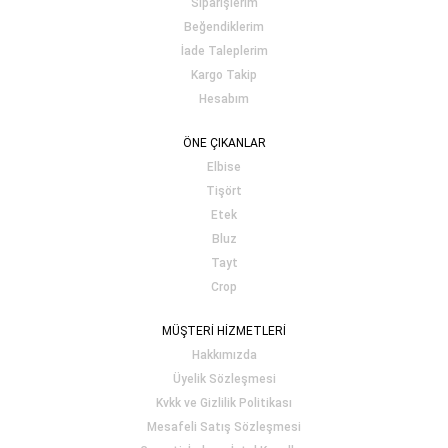
Siparişlerim
Beğendiklerim
İade Taleplerim
Kargo Takip
Hesabım
ÖNE ÇIKANLAR
Elbise
Tişört
Etek
Bluz
Tayt
Crop
MÜŞTERİ HİZMETLERİ
Hakkımızda
Üyelik Sözleşmesi
Kvkk ve Gizlilik Politikası
Mesafeli Satış Sözleşmesi