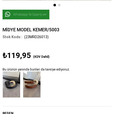
Whatsapp İle Sipariş ver
MİDYE MODEL KEMER/5003
(23MRD26013)
₺119,95
(KDV Dahil)
Bu ürünün yanında bunları da tavsiye ediyoruz.
Tükendi
Tükendi
BEDEN