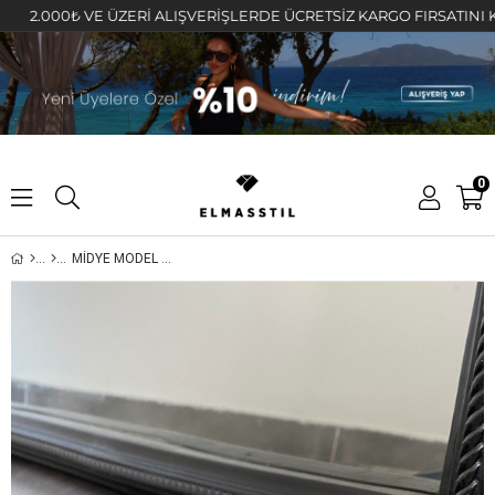
000₺ VE ÜZERİ ALIŞVERİŞLERDE ÜCRETSİZ KARGO FIRSATINI KAÇIRM
0
MİDYE MODEL KEMER/5003