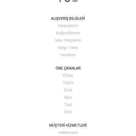
ALIŞVERİŞ BİLGİLERİ
Siparişlerim
Beğendiklerim
İade Taleplerim
Kargo Takip
Hesabım
ÖNE ÇIKANLAR
Elbise
Tişört
Etek
Bluz
Tayt
Crop
MÜŞTERİ HİZMETLERİ
Hakkımızda