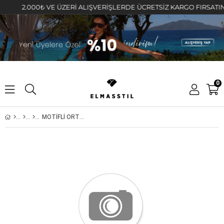
2.000₺ VE ÜZERİ ALIŞVERİŞLERDE ÜCRETSİZ KARGO FIRSATINI KA
0
MOTİFLİ ORTASI TAŞLI 6'LI KÜPE