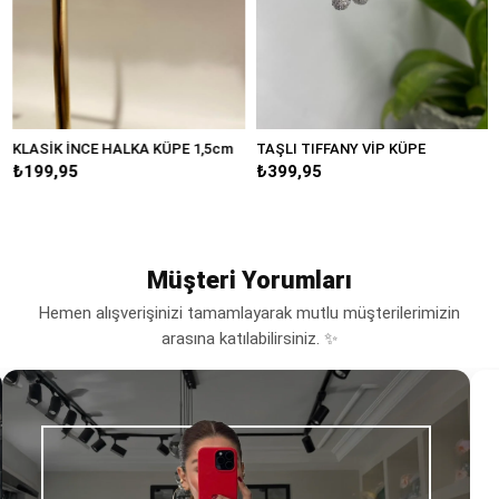
KLASİK İNCE HALKA KÜPE 1,5cm
TAŞLI TIFFANY VİP KÜPE
B
₺199,95
₺399,95
₺
Müşteri Yorumları
Hemen alışverişinizi tamamlayarak mutlu müşterilerimizin
arasına katılabilirsiniz. ✨