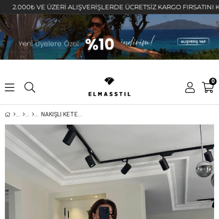
000₺ VE ÜZERİ ALIŞVERİŞLERDE ÜCRETSİZ KARGO FIRSATINI KAÇIRMA
0
NAKIŞLI KETEN TAKIM/0123