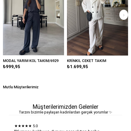
OL TAKIM/6929
KRİNKIL CEKET TAKIM
PİLİSELİ ETEK TA
₺1.699,95
₺1.899,95
Mutlu Müşterilerimiz
Müşterilerimizden Gelenler
Tarzını bizimle paylaşan kadınlardan gerçek yorumlar ✨
★★★★★
5.0