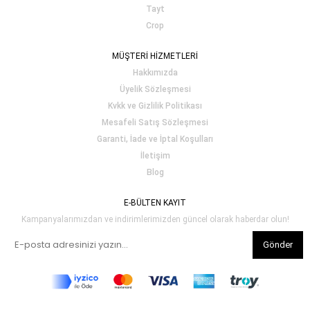
Tayt
Crop
MÜŞTERİ HİZMETLERİ
Hakkımızda
Üyelik Sözleşmesi
Kvkk ve Gizlilik Politikası
Mesafeli Satış Sözleşmesi
Garanti, İade ve İptal Koşulları
İletişim
Blog
E-BÜLTEN KAYIT
Kampanyalarımızdan ve indirimlerimizden güncel olarak haberdar olun!
Gönder