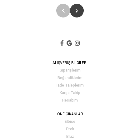
ALIŞVERİŞ BİLGİLERİ
Siparişlerim
Beğendiklerim
İade Taleplerim
Kargo Takip
Hesabım
ÖNE ÇIKANLAR
Elbise
Etek
Bluz