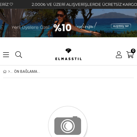
 🤍
2.000₺ VE ÜZERİ ALIŞVERİŞLERDE ÜCRETSİZ KARGO FIR
0
ÖN BAĞLAMALI BLUZ/3910