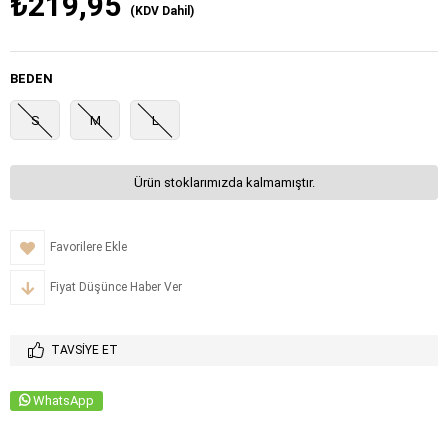
₺219,95
(KDV Dahil)
BEDEN
S
M
L
Ürün stoklarımızda kalmamıştır.
Favorilere Ekle
Fiyat Düşünce Haber Ver
TAVSIYE ET
WhatsApp