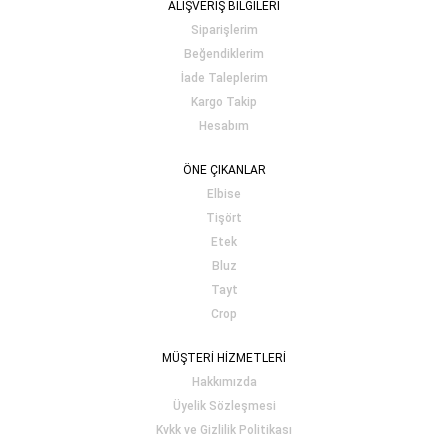
ALIŞVERİŞ BİLGİLERİ
Siparişlerim
Beğendiklerim
İade Taleplerim
Kargo Takip
Hesabım
ÖNE ÇIKANLAR
Elbise
Tişört
Etek
Bluz
Tayt
Crop
MÜŞTERİ HİZMETLERİ
Hakkımızda
Üyelik Sözleşmesi
Kvkk ve Gizlilik Politikası