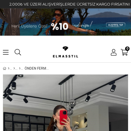
.000₺ VE ÜZERİ ALIŞVERİŞLERDE ÜCRETSİZ KARGO FIRSATINI KAÇIR
0
ÖNDEN FERMUARLI GÖMLEK ELBİSE/7272