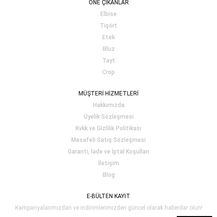
ÖNE ÇIKANLAR
Elbise
Tişört
Etek
Bluz
Tayt
Crop
MÜŞTERİ HİZMETLERİ
Hakkımızda
Üyelik Sözleşmesi
Kvkk ve Gizlilik Politikası
Mesafeli Satış Sözleşmesi
Garanti, İade ve İptal Koşulları
İletişim
Blog
E-BÜLTEN KAYIT
Kampanyalarımızdan ve indirimlerimizden güncel olarak haberdar olun!