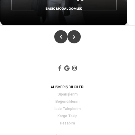
ALIŞVERİŞ BİLGİLERİ
Siparişlerim
Beğendiklerim
İade Taleplerim
Kargo Takip
Hesabım