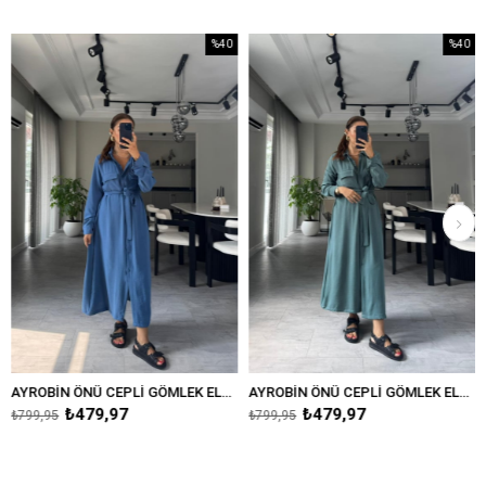
%40
%40
İndirim
İndirim
%40İndirim
%40İndirim
AYROBİN ÖNÜ CEPLİ GÖMLEK ELBİSE/8239
AYROBİN ÖNÜ CEPLİ GÖMLEK ELBİSE/8239
V YAKA DES
479,97
₺479,97
₺7
₺799,95
₺999,95