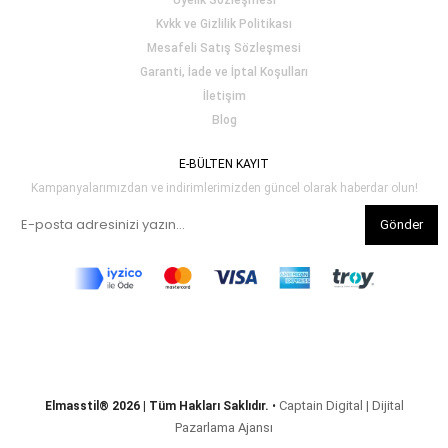
Üyelik Sözleşmesi
Kvkk ve Gizlilik Politikası
Mesafeli Satış Sözleşmesi
Garanti, İade ve İptal Koşulları
İletişim
Blog
E-BÜLTEN KAYIT
Kampanyalarımızdan ve indirimlerimizden güncel olarak haberdar olun!
Gönder
Captain Digital | Dijital
Elmasstil® 2026 | Tüm Hakları Saklıdır.
•
Pazarlama Ajansı