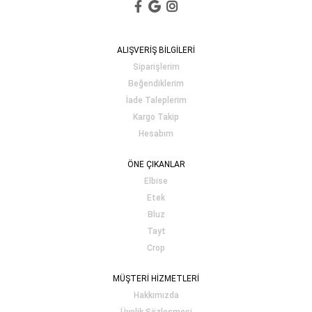
ALIŞVERİŞ BİLGİLERİ
Siparişlerim
Beğendiklerim
İade Taleplerim
Kargo Takip
Hesabım
ÖNE ÇIKANLAR
Elbise
Etek
Bluz
Tayt
Crop
MÜŞTERİ HİZMETLERİ
Hakkımızda