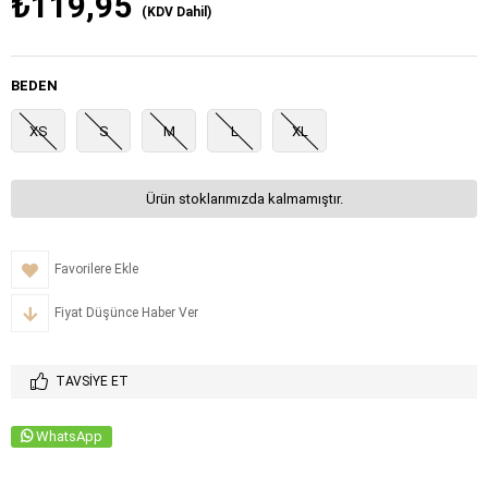
₺119,95
(KDV Dahil)
BEDEN
XS
S
M
L
XL
Ürün stoklarımızda kalmamıştır.
Favorilere Ekle
Fiyat Düşünce Haber Ver
TAVSIYE ET
WhatsApp