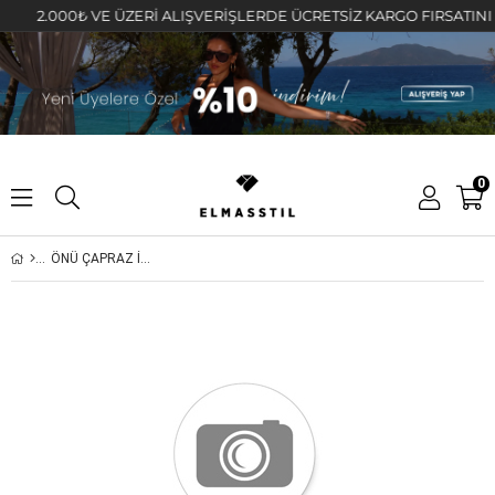
2.000₺ VE ÜZERİ ALIŞVERİŞLERDE ÜCRETSİZ KARGO FIRSATINI KAÇ
0
ÖNÜ ÇAPRAZ İPLİ BODY