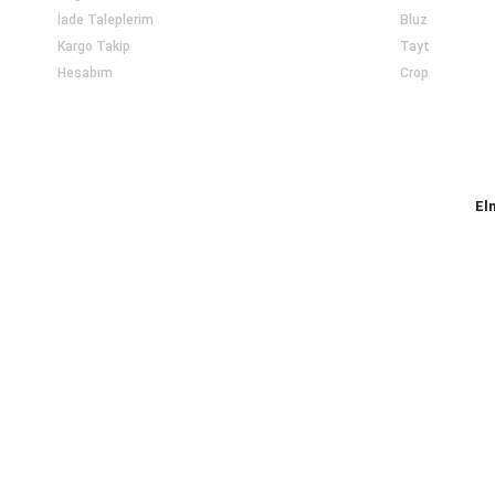
İade Taleplerim
Bluz
Kargo Takip
Tayt
Hesabım
Crop
El