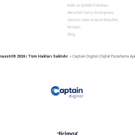
Kvkk ve Gizlilik Politikası
Mesafeli Satış Sözleşmesi
Garanti, İade ve İptal Koşulları
İletişim
Blog
masstil® 2026 | Tüm Hakları Saklıdır.
•
Captain Digital | Dijital Pazarlama Aj