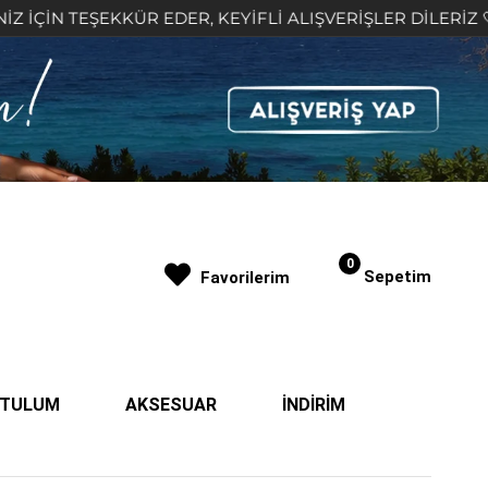
KKÜR EDER, KEYİFLİ ALIŞVERİŞLER DİLERİZ 🤍
2.
0
Sepetim
Favorilerim
| TULUM
AKSESUAR
İNDİRİM