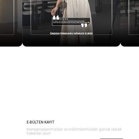
E-BÜLTEN KAYIT
Kampanyalarımızdan ve indirimlerimizden güncel olarak
haberdar olun!