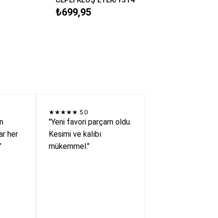
₺699,95
★★★★★
5.0
en
"Yeni favori parçam oldu.
r her
Kesimi ve kalıbı
"
mükemmel."