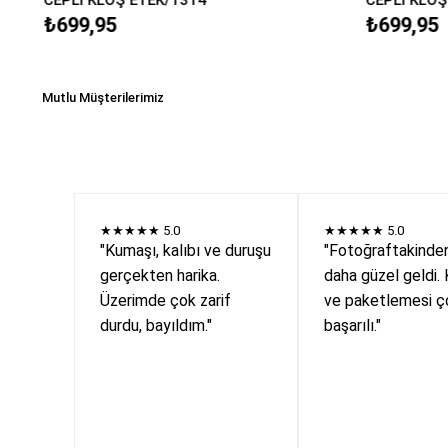
₺699,95
₺699,95
Mutlu Müşterilerimiz
★★★★★
5.0
★★★★★
5.0
"Kumaşı, kalıbı ve duruşu
"Fotoğraftakinde
gerçekten harika.
daha güzel geldi. 
Üzerimde çok zarif
ve paketlemesi ç
durdu, bayıldım."
başarılı."