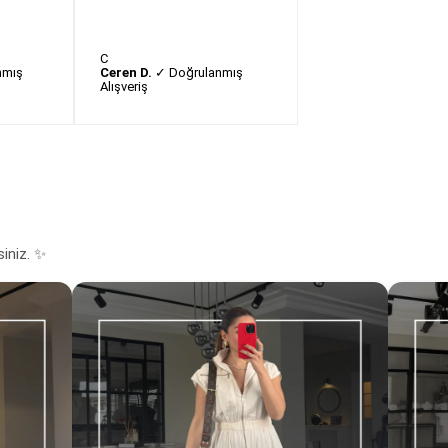
C
nmış
Ceren D.
✓ Doğrulanmış
Alışveriş
siniz. ✨