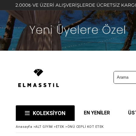
 VE ÜZERİ ALIŞVERİŞLERDE ÜCRETSİZ KARGO FIRSATINI K
KOLEKSİYON
EN YENİLER
ÜS
Anasayfa
>
ALT GİYİM
>
ETEK
>
ÖNÜ CEPLİ KOT ETEK