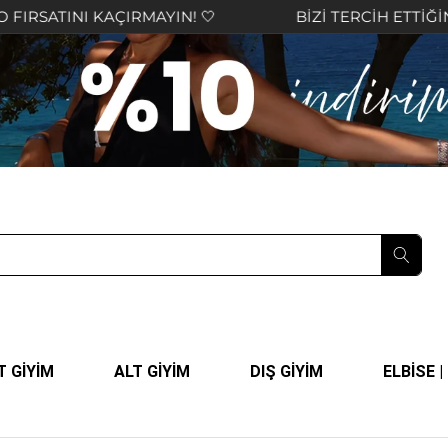
AÇIRMAYIN! 🤍
BİZİ TERCİH ETTİĞİNİZ İÇİN TEŞE
T GİYİM
ALT GİYİM
DIŞ GİYİM
ELBİSE 