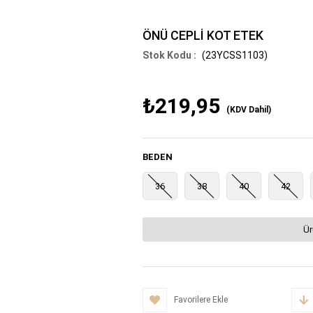
ÖNÜ CEPLİ KOT ETEK
(23YCSS1103)
₺219,95
(KDV Dahil)
BEDEN
36
38
40
42
Ür
Favorilere Ekle