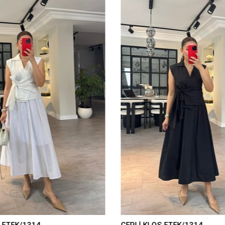
 ETEK/1314
CEPLİ KLOŞ ETEK/1314