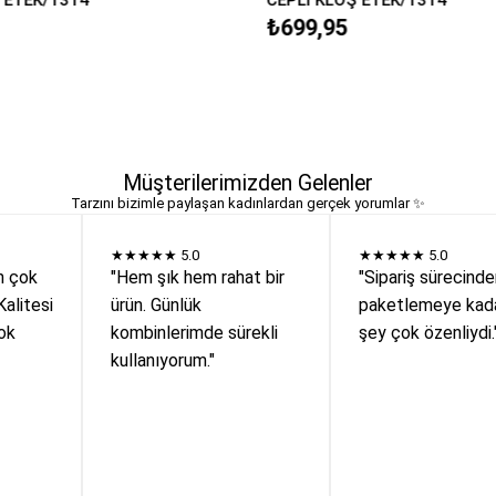
₺699,95
Müşterilerimizden Gelenler
Tarzını bizimle paylaşan kadınlardan gerçek yorumlar ✨
★★★★★
5.0
★★★★★
5.0
n çok
"Hem şık hem rahat bir
"Sipariş sürecind
Kalitesi
ürün. Günlük
paketlemeye kada
ok
kombinlerimde sürekli
şey çok özenliydi.
kullanıyorum."