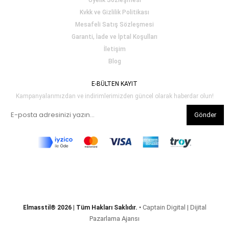
Üyelik Sözleşmesi
Kvkk ve Gizlilik Politikası
Mesafeli Satış Sözleşmesi
Garanti, İade ve İptal Koşulları
İletişim
Blog
E-BÜLTEN KAYIT
Kampanyalarımızdan ve indirimlerimizden güncel olarak haberdar olun!
Gönder
Captain Digital | Dijital
Elmasstil® 2026 | Tüm Hakları Saklıdır.
•
Pazarlama Ajansı