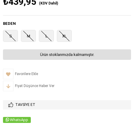
₺439,95
(KDV Dahil)
BEDEN
S
M
L
XL
Ürün stoklarımızda kalmamıştır.
Favorilere Ekle
Fiyat Düşünce Haber Ver
TAVSIYE ET
WhatsApp