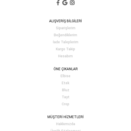
ALIŞVERİŞ BİLGİLERİ
Siparişlerim
Beğendiklerim
İade Taleplerim
Kargo Takip
Hesabım
ÖNE ÇIKANLAR
Elbise
Etek
Bluz
Tayt
Crop
MÜŞTERİ HİZMETLERİ
Hakkımızda