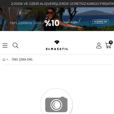
2.000₺ VE ÜZERİ ALIŞVERİŞLERDE ÜCRETSİZ KARGO FIRSATINI KA
0
ÖNÜ ÇİMA DİKİŞLİ BOL PANTOLON/50846