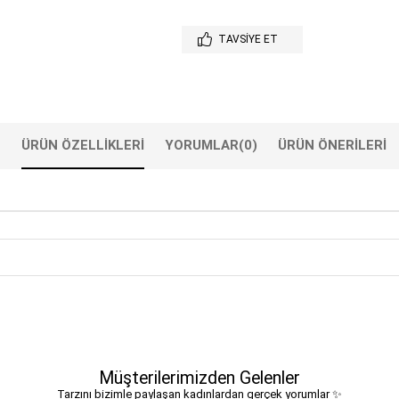
TAVSIYE ET
ÜRÜN ÖZELLIKLERI
YORUMLAR
(0)
ÜRÜN ÖNERILERI
Müşterilerimizden Gelenler
Tarzını bizimle paylaşan kadınlardan gerçek yorumlar ✨