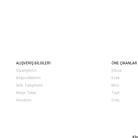
ALIŞVERİŞ BİLGİLERİ
ÖNE ÇIKANLAR
Siparişlerim
Elbise
Beğendiklerim
Etek
İade Taleplerim
Bluz
Kargo Takip
Tayt
Hesabım
Crop
El