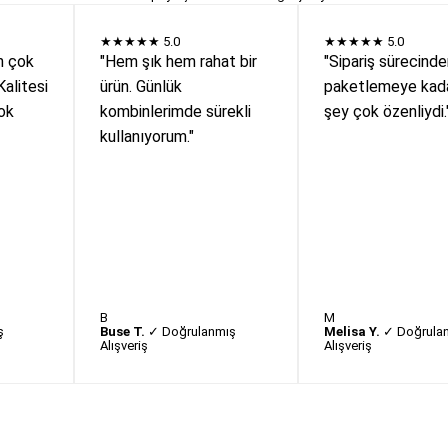
★★★★★
5.0
★★★★★
5.0
n çok
"Hem şık hem rahat bir
"Sipariş sürecind
Kalitesi
ürün. Günlük
paketlemeye kada
ok
kombinlerimde sürekli
şey çok özenliydi.
kullanıyorum."
B
M
ş
Buse T.
✓ Doğrulanmış
Melisa Y.
✓ Doğrula
Alışveriş
Alışveriş