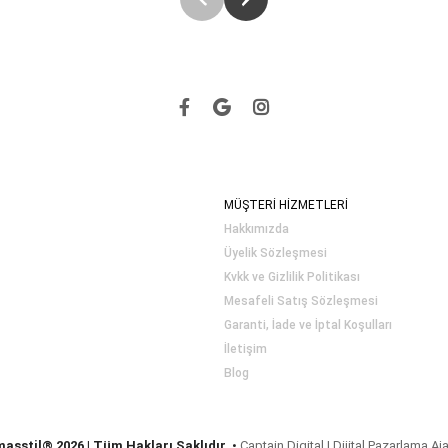
MÜŞTERİ HİZMETLERİ
Hakkımızda
Üyelik Sözleşmesi
Kvkk ve Gizlilik Politikası
Mesafeli Satış Sözleşmesi
Garanti, İade ve İptal Koşulları
İletişim
Blog
masstil® 2026 | Tüm Hakları Saklıdır.
•
Captain Digital | Dijital Pazarlama Aj