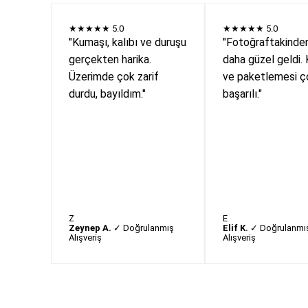
★★★★★
5.0
★★★★★
5.0
"Kumaşı, kalıbı ve duruşu
"Fotoğraftakinde
gerçekten harika.
daha güzel geldi. 
Üzerimde çok zarif
ve paketlemesi ç
durdu, bayıldım."
başarılı."
Z
E
Zeynep A.
✓ Doğrulanmış
Elif K.
✓ Doğrulanmı
Alışveriş
Alışveriş