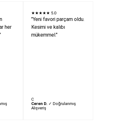
★★★★★
5.0
en
"Yeni favori parçam oldu.
r her
Kesimi ve kalıbı
"
mükemmel."
C
nmış
Ceren D.
✓ Doğrulanmış
Alışveriş