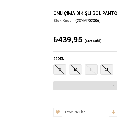
ÖNÜ ÇİMA DİKİŞLİ BOL PANT
(23YMP02006)
₺439,95
(KDV Dahil)
BEDEN
S
M
L
XL
Ür
Favorilere Ekle