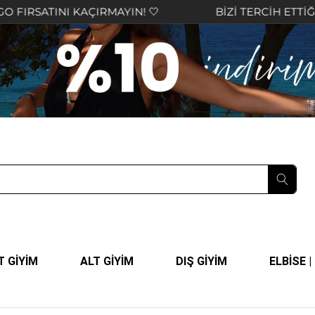
INI KAÇIRMAYIN! 🤍
BİZİ TERCİH ETTİĞİNİZ İÇİN
T GİYİM
ALT GİYİM
DIŞ GİYİM
ELBİSE 