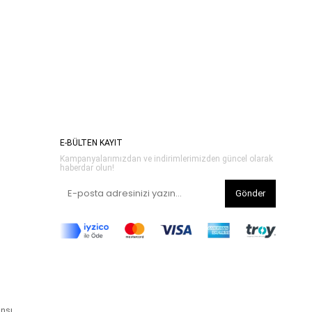
E-BÜLTEN KAYIT
Kampanyalarımızdan ve indirimlerimizden güncel olarak
haberdar olun!
Gönder
ansı