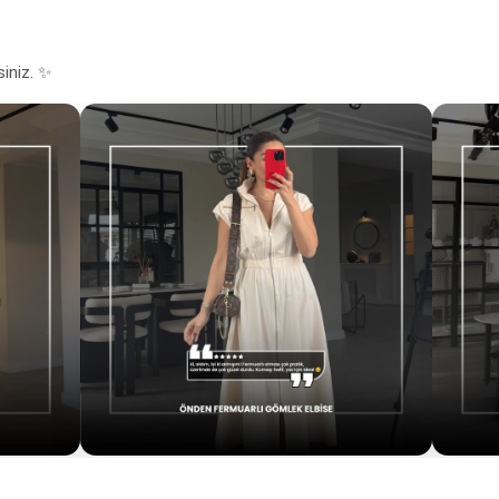
siniz. ✨