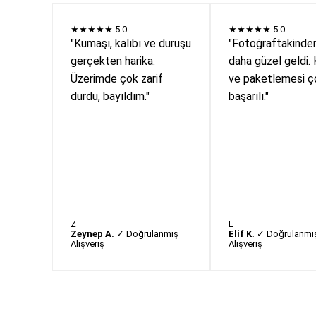
★★★★★
5.0
★★★★★
5.0
"Kumaşı, kalıbı ve duruşu
"Fotoğraftakinde
gerçekten harika.
daha güzel geldi. 
Üzerimde çok zarif
ve paketlemesi ç
durdu, bayıldım."
başarılı."
Z
E
Zeynep A.
✓ Doğrulanmış
Elif K.
✓ Doğrulanmı
Alışveriş
Alışveriş