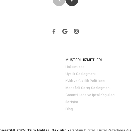
MÜŞTERİ HİZMETLERİ
Hakkımızda
Üyelik Sözleşmesi
Kvkk ve Gizlilik Politikası
Mesafeli Satış Sözleşmesi
Garanti, İade ve İptal Koşulları
İletişim
Blog
masstil® 2026 | Tüm Hakları Saklıdır.
•
Captain Digital | Dijital Pazarlama Aj