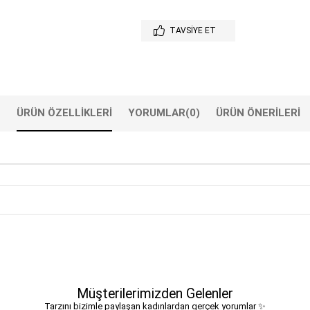
TAVSIYE ET
ÜRÜN ÖZELLIKLERI
YORUMLAR
(0)
ÜRÜN ÖNERILERI
Müşterilerimizden Gelenler
Tarzını bizimle paylaşan kadınlardan gerçek yorumlar ✨