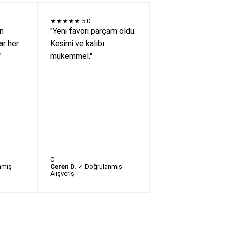
★★★★★
5.0
en
"Yeni favori parçam oldu.
r her
Kesimi ve kalıbı
"
mükemmel."
C
nmış
Ceren D.
✓ Doğrulanmış
Alışveriş