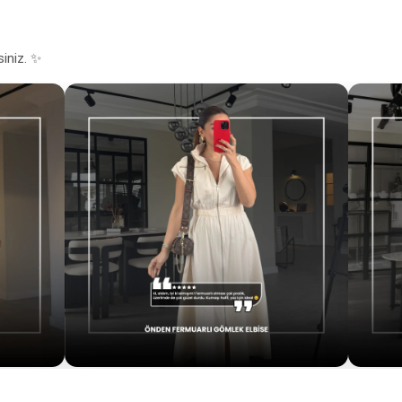
siniz. ✨