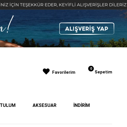
 TEŞEKKÜR EDER, KEYİFLİ ALIŞVERİŞLER DİLERİZ 🤍
0
Sepetim
Favorilerim
| TULUM
AKSESUAR
İNDİRİM