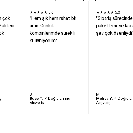
★★★★★
5.0
★★★★★
5.0
n çok
"Hem şık hem rahat bir
"Sipariş sürecind
Kalitesi
ürün. Günlük
paketlemeye kada
ok
kombinlerimde sürekli
şey çok özenliydi.
kullanıyorum."
B
M
ş
Buse T.
✓ Doğrulanmış
Melisa Y.
✓ Doğrula
Alışveriş
Alışveriş