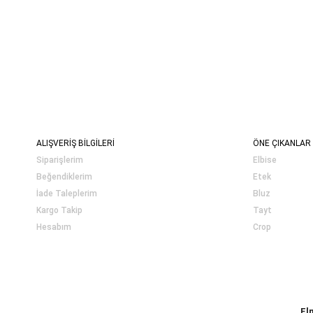
ALIŞVERİŞ BİLGİLERİ
ÖNE ÇIKANLAR
Siparişlerim
Elbise
Beğendiklerim
Etek
İade Taleplerim
Bluz
Kargo Takip
Tayt
Hesabım
Crop
El