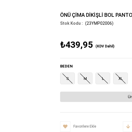
ÖNÜ ÇİMA DİKİŞLİ BOL PANT
(23YMP02006)
₺439,95
(KDV Dahil)
BEDEN
S
M
L
XL
Ür
Favorilere Ekle