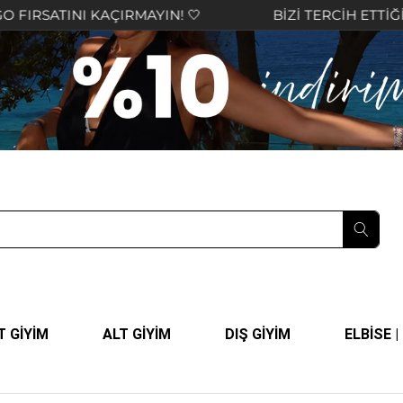
NI KAÇIRMAYIN! 🤍
BİZİ TERCİH ETTİĞİNİZ İÇİN
T GİYİM
ALT GİYİM
DIŞ GİYİM
ELBİSE 