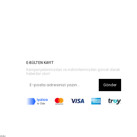
E-BÜLTEN KAYIT
Kampanyalarımızdan ve indirimlerimizden güncel olarak
haberdar olun!
Gönder
ansı