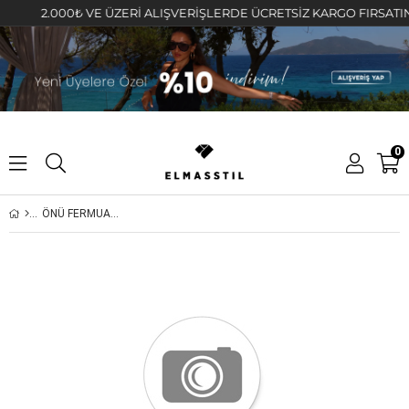
2.000₺ VE ÜZERİ ALIŞVERİŞLERDE ÜCRETSİZ KARGO FIRSATINI K
0
ÖNÜ FERMUARLI SALAŞ KAZAK/3552