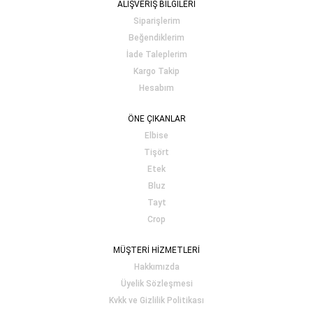
ALIŞVERİŞ BİLGİLERİ
Siparişlerim
Beğendiklerim
İade Taleplerim
Kargo Takip
Hesabım
ÖNE ÇIKANLAR
Elbise
Tişört
Etek
Bluz
Tayt
Crop
MÜŞTERİ HİZMETLERİ
Hakkımızda
Üyelik Sözleşmesi
Kvkk ve Gizlilik Politikası