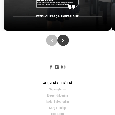
ALIŞVERİŞ BİLGİLERİ
Siparişlerim
Beğendiklerim
İade Taleplerim
Kargo Takip
Hesabım