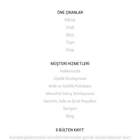
ÖNE ÇIKANLAR
Elbise
Etek
Bluz
Tayt
Crop
MÜŞTERİ HİZMETLERİ
Hakkımızda
Üyelik Sözleşmesi
Kvkk ve Gizlilik Politikası
Mesafeli Satış Sözleşmesi
Garanti, İade ve İptal Koşulları
İletişim
Blog
E-BÜLTEN KAYIT
Kampanyalarımızdan ve indirimlerimizden güncel olarak haberdar olun!