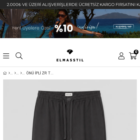
000₺ VE ÜZERİ ALIŞVERİŞLERDE ÜCRETSİZ KARGO FIRSATINI KAÇIRMA
0
ÖNÜ İPLİ ZR TENSEL PALAZZO PANTOLON