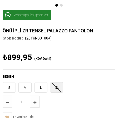
Whatsapp İle Sipariş ver
ÖNÜ İPLİ ZR TENSEL PALAZZO PANTOLON
(26YKNS01004)
₺899,95
(KDV Dahil)
BEDEN
S
M
L
XL
Favorilere Ekle