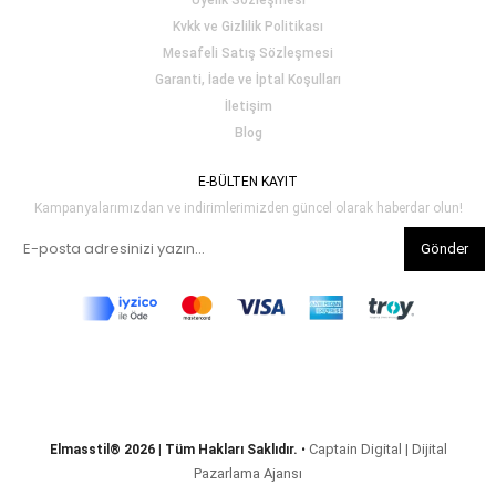
Üyelik Sözleşmesi
Kvkk ve Gizlilik Politikası
Mesafeli Satış Sözleşmesi
Garanti, İade ve İptal Koşulları
İletişim
Blog
E-BÜLTEN KAYIT
Kampanyalarımızdan ve indirimlerimizden güncel olarak haberdar olun!
Gönder
Captain Digital | Dijital
Elmasstil® 2026 | Tüm Hakları Saklıdır.
•
Pazarlama Ajansı