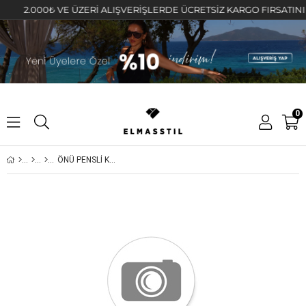
2.000₺ VE ÜZERİ ALIŞVERİŞLERDE ÜCRETSİZ KARGO FIRSATINI KAÇ
0
ÖNÜ PENSLİ KUMAŞ ŞORT