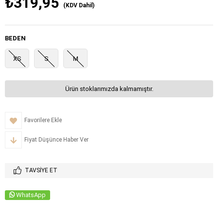
₺319,95
(KDV Dahil)
BEDEN
XS
S
M
Ürün stoklarımızda kalmamıştır.
Favorilere Ekle
Fiyat Düşünce Haber Ver
TAVSIYE ET
WhatsApp