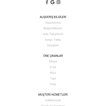
ALIŞVERİŞ BİLGİLERİ
Siparişlerim
Beğendiklerim
İade Taleplerim
Kargo Takip
Hesabım
ÖNE ÇIKANLAR
Elbise
Etek
Bluz
Tayt
Crop
MÜŞTERİ HİZMETLERİ
Hakkımızda