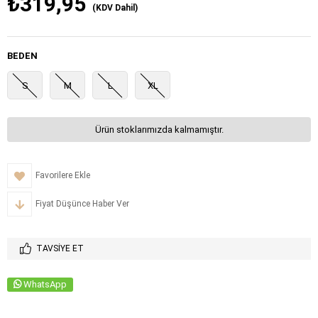
₺319,95
(KDV Dahil)
BEDEN
S
M
L
XL
Ürün stoklarımızda kalmamıştır.
Favorilere Ekle
Fiyat Düşünce Haber Ver
TAVSIYE ET
WhatsApp