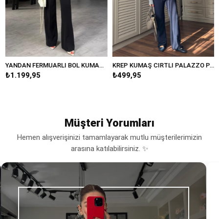
YANDAN FERMUARLI BOL KUMAŞ PANTOLON/20401
KREP KUMAŞ CIRTLI PALAZZO PANTOLON/K038
1.199,95
₺499,95
₺3
Müşteri Yorumları
Hemen alışverişinizi tamamlayarak mutlu müşterilerimizin
arasına katılabilirsiniz. ✨