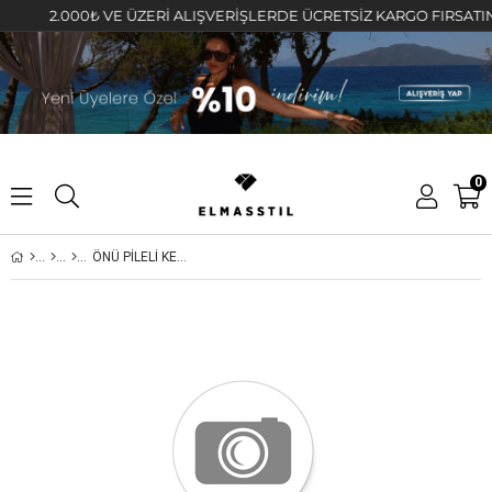
2.000₺ VE ÜZERİ ALIŞVERİŞLERDE ÜCRETSİZ KARGO FIRSATINI KA
0
ÖNÜ PİLELİ KETEN PALAZZO PANTOLON/50467