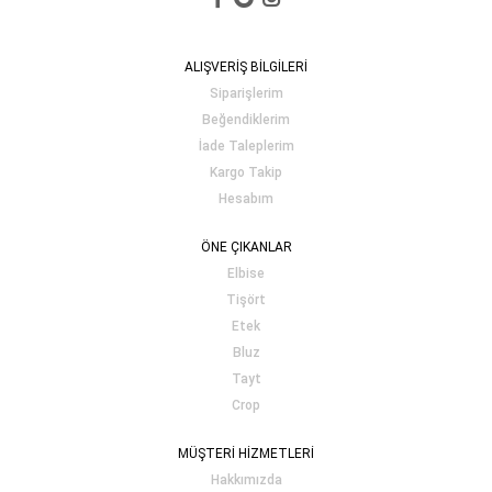
ALIŞVERİŞ BİLGİLERİ
Siparişlerim
Beğendiklerim
İade Taleplerim
Kargo Takip
Hesabım
ÖNE ÇIKANLAR
Elbise
Tişört
Etek
Bluz
Tayt
Crop
MÜŞTERİ HİZMETLERİ
Hakkımızda