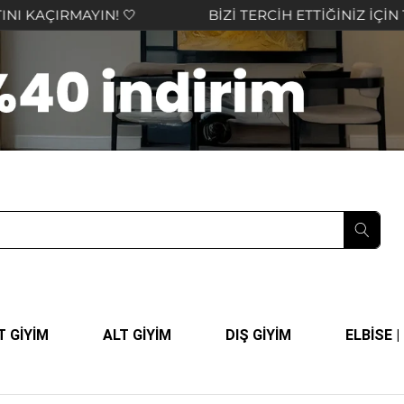
YIN! 🤍
BİZİ TERCİH ETTİĞİNİZ İÇİN TEŞEKKÜR 
T GİYİM
ALT GİYİM
DIŞ GİYİM
ELBİSE 