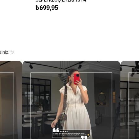
₺699,95
siniz. ✨