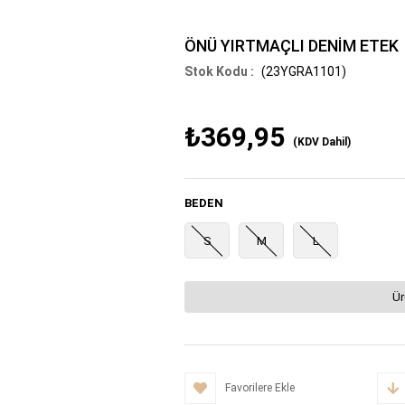
ÖNÜ YIRTMAÇLI DENİM ETEK
(23YGRA1101)
₺369,95
(KDV Dahil)
BEDEN
S
M
L
Ür
Favorilere Ekle