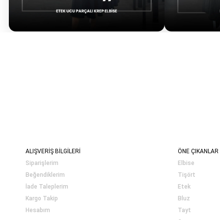
ALIŞVERİŞ BİLGİLERİ
ÖNE ÇIKANLAR
Siparişlerim
Elbise
Beğendiklerim
Tişört
İade Taleplerim
Etek
Kargo Takip
Bluz
Hesabım
Tayt