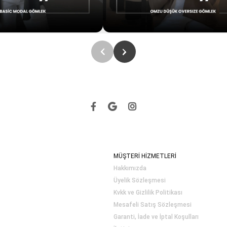
MÜŞTERİ HİZMETLERİ
Hakkımızda
Üyelik Sözleşmesi
Kvkk ve Gizlilik Politikası
Mesafeli Satış Sözleşmesi
Garanti, İade ve İptal Koşulları