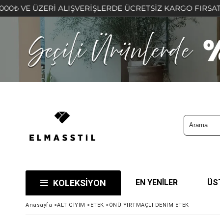
ZERİ ALIŞVERİŞLERDE ÜCRETSİZ KARGO FIRSATINI KAÇIRMA
KOLEKSİYON
EN YENİLER
ÜS
Anasayfa
>
ALT GİYİM
>
ETEK
>
ÖNÜ YIRTMAÇLI DENİM ETEK