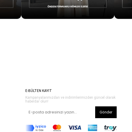
E-BÜLTEN KAYIT
Kampanyalarımızdan ve indirimlerimizden güncel olarak
haberdar olun!
Gönder