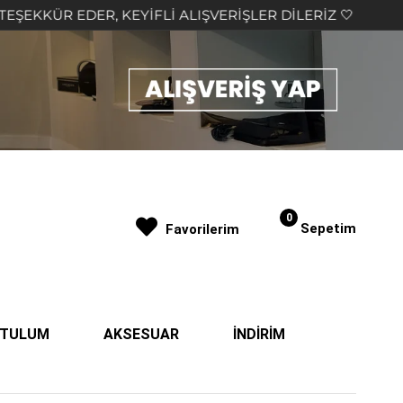
EDER, KEYİFLİ ALIŞVERİŞLER DİLERİZ 🤍
2.000₺ 
0
Sepetim
Favorilerim
| TULUM
AKSESUAR
İNDİRİM