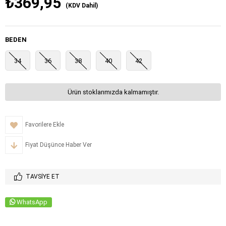
₺369,95
(KDV Dahil)
BEDEN
34
36
38
40
42
Ürün stoklarımızda kalmamıştır.
Favorilere Ekle
Fiyat Düşünce Haber Ver
TAVSIYE ET
WhatsApp