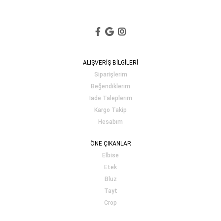
ALIŞVERİŞ BİLGİLERİ
Siparişlerim
Beğendiklerim
İade Taleplerim
Kargo Takip
Hesabım
ÖNE ÇIKANLAR
Elbise
Etek
Bluz
Tayt
Crop