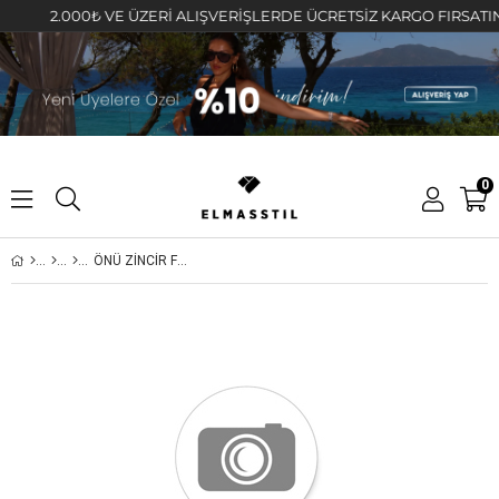
2.000₺ VE ÜZERİ ALIŞVERİŞLERDE ÜCRETSİZ KARGO FIRSATINI KAÇ
0
ÖNÜ ZİNCİR FERMUARLI MOM JEAN