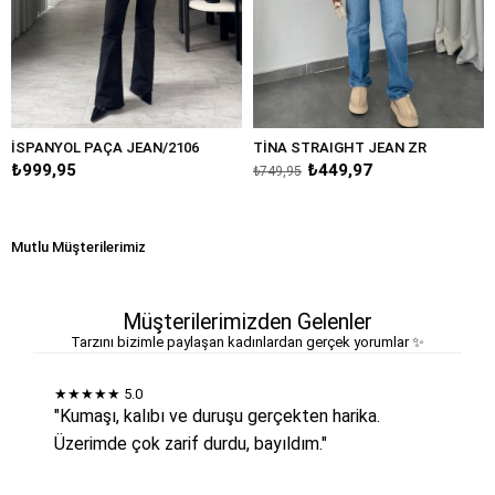
L PAÇA JEAN/2106
TİNA STRAIGHT JEAN ZR
SKY BOY F
5
₺449,97
₺899,95
₺749,95
Mutlu Müşterilerimiz
Müşterilerimizden Gelenler
Tarzını bizimle paylaşan kadınlardan gerçek yorumlar ✨
★★★★★
5.0
"Kumaşı, kalıbı ve duruşu gerçekten harika.
Üzerimde çok zarif durdu, bayıldım."