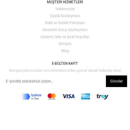
MÜŞTERİ HİZMETLERİ
Hakkımızda
Üyelik Sözleşmesi
Kvkk ve Gizlilik Politikası
Mesafeli Satış Sözleşmesi
Garanti, İade ve İptal Koşulları
İletişim
Blog
E-BÜLTEN KAYIT
Kampanyalarımızdan ve indirimlerimizden güncel olarak haberdar olun!
Gönder