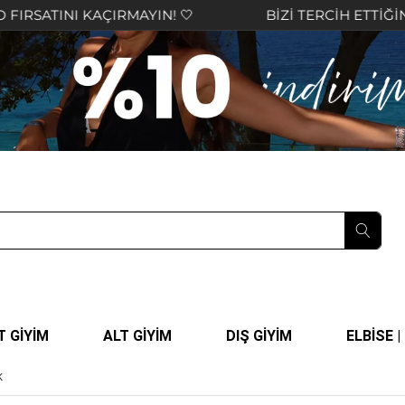
ÇIRMAYIN! 🤍
BİZİ TERCİH ETTİĞİNİZ İÇİN TEŞE
T GİYİM
ALT GİYİM
DIŞ GİYİM
ELBİSE 
K