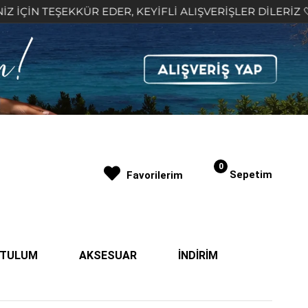
KKÜR EDER, KEYİFLİ ALIŞVERİŞLER DİLERİZ 🤍
2.
0
Sepetim
Favorilerim
| TULUM
AKSESUAR
İNDİRİM