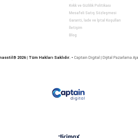
Kvkk ve Gizlilik Politikası
Mesafeli Satış Sözleşmesi
Garanti, İade ve İptal Koşulları
İletişim
Blog
masstil® 2026 | Tüm Hakları Saklıdır.
•
Captain Digital | Dijital Pazarlama Aj