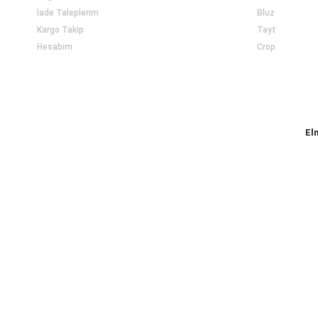
İade Taleplerim
Bluz
Kargo Takip
Tayt
Hesabım
Crop
El