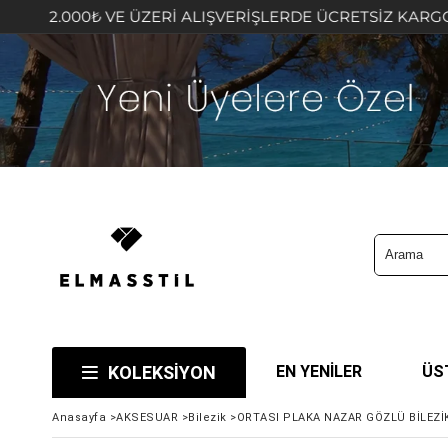
VE ÜZERİ ALIŞVERİŞLERDE ÜCRETSİZ KARGO FIRSATINI KA
KOLEKSİYON
EN YENİLER
ÜS
Anasayfa
>
AKSESUAR
>
Bilezik
>
ORTASI PLAKA NAZAR GÖZLÜ BİLEZİ