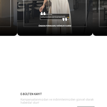
E-BÜLTEN KAYIT
Kampanyalarımızdan ve indirimlerimizden güncel olarak
haberdar olun!