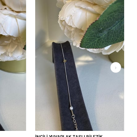
İNCİLİ YUVARLAK TAŞLI BİLEZİK