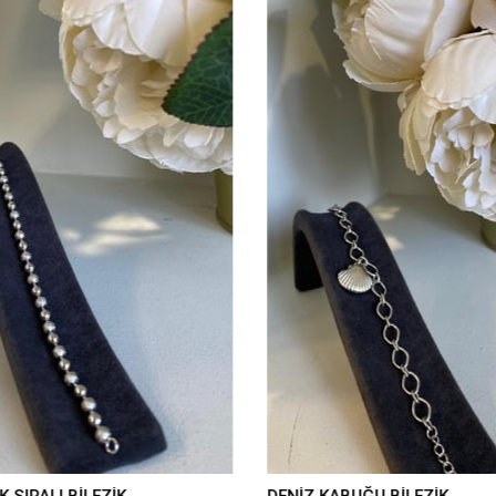
 SIRALI BİLEZİK
DENİZ KABUĞU BİLEZİK