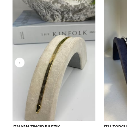
İTALYAN ZİNCİR BİLEZİK
İZLİ TOPÇUK