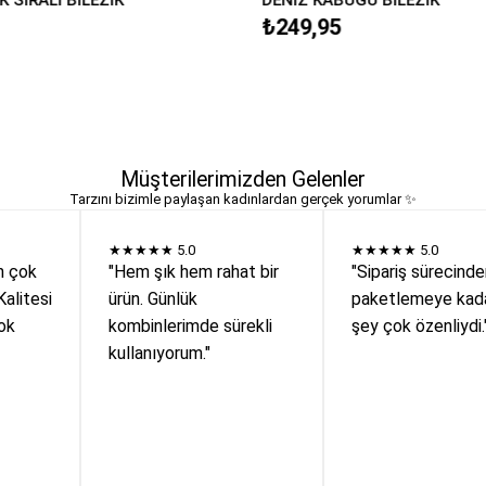
₺249,95
Müşterilerimizden Gelenler
Tarzını bizimle paylaşan kadınlardan gerçek yorumlar ✨
★★★★★
5.0
★★★★★
5.0
n çok
"Hem şık hem rahat bir
"Sipariş sürecind
Kalitesi
ürün. Günlük
paketlemeye kada
ok
kombinlerimde sürekli
şey çok özenliydi.
kullanıyorum."