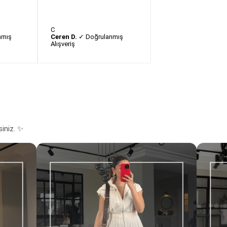
C
nmış
Ceren D.
✓ Doğrulanmış
Alışveriş
siniz. ✨