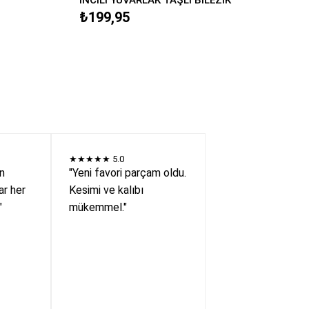
₺199,95
★★★★★
5.0
en
"Yeni favori parçam oldu.
r her
Kesimi ve kalıbı
"
mükemmel."