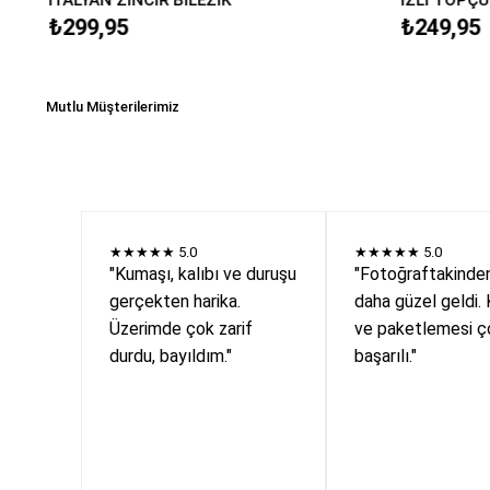
₺299,95
₺249,95
Mutlu Müşterilerimiz
★★★★★
5.0
★★★★★
5.0
"Kumaşı, kalıbı ve duruşu
"Fotoğraftakinde
gerçekten harika.
daha güzel geldi. 
Üzerimde çok zarif
ve paketlemesi ç
durdu, bayıldım."
başarılı."