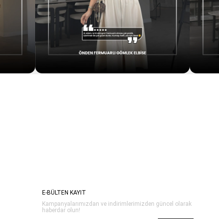
E-BÜLTEN KAYIT
Kampanyalarımızdan ve indirimlerimizden güncel olarak
haberdar olun!