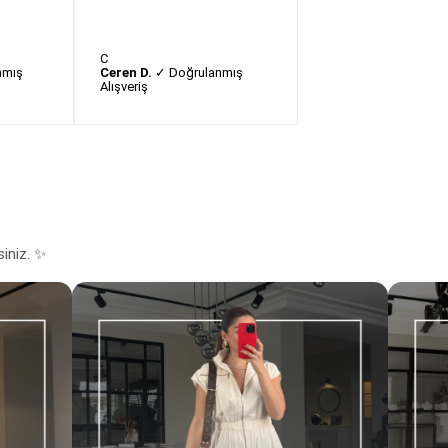
C
nmış
Ceren D.
✓ Doğrulanmış
Alışveriş
siniz. ✨