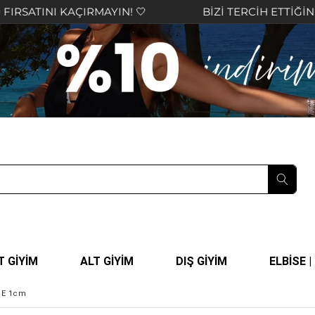
AÇIRMAYIN! 🤍
BİZİ TERCİH ETTİĞİNİZ İÇİN TEŞE
T GİYİM
ALT GİYİM
DIŞ GİYİM
ELBİSE 
PE 1cm