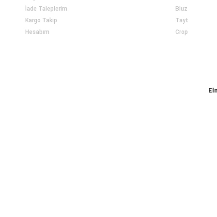
İade Taleplerim
Bluz
Kargo Takip
Tayt
Hesabım
Crop
El