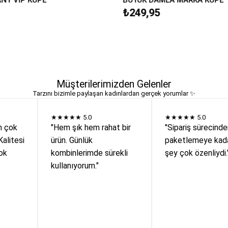
₺249,95
Müşterilerimizden Gelenler
Tarzını bizimle paylaşan kadınlardan gerçek yorumlar ✨
★★★★★
5.0
★★★★★
5.0
n çok
"Hem şık hem rahat bir
"Sipariş sürecind
Kalitesi
ürün. Günlük
paketlemeye kada
ok
kombinlerimde sürekli
şey çok özenliydi.
kullanıyorum."