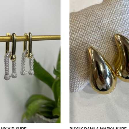
ANY VİP KÜPE
BÜYÜK DAMLA MARKA KÜPE