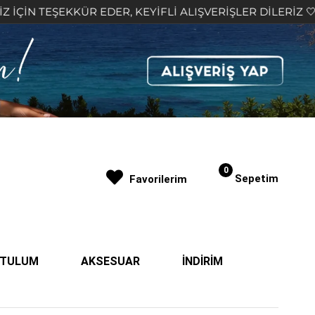
KKÜR EDER, KEYİFLİ ALIŞVERİŞLER DİLERİZ 🤍
2.
0
Sepetim
Favorilerim
| TULUM
AKSESUAR
İNDİRİM