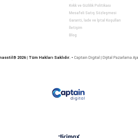
Kvkk ve Gizlilik Politikası
Mesafeli Satış Sözleşmesi
Garanti, İade ve İptal Koşulları
İletişim
Blog
masstil® 2026 | Tüm Hakları Saklıdır.
•
Captain Digital | Dijital Pazarlama Aj