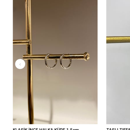
KLASİK İNCE HALKA KÜPE 1,5cm
TAŞLI TIFF