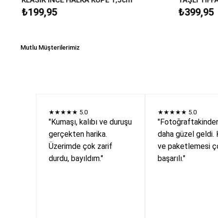
₺199,95
₺399,95
Mutlu Müşterilerimiz
★★★★★
5.0
★★★★★
5.0
"Kumaşı, kalıbı ve duruşu
"Fotoğraftakinde
gerçekten harika.
daha güzel geldi. 
Üzerimde çok zarif
ve paketlemesi ç
durdu, bayıldım."
başarılı."