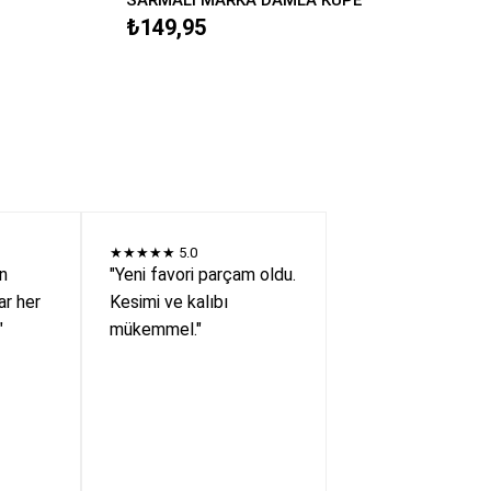
₺149,95
★★★★★
5.0
en
"Yeni favori parçam oldu.
r her
Kesimi ve kalıbı
"
mükemmel."