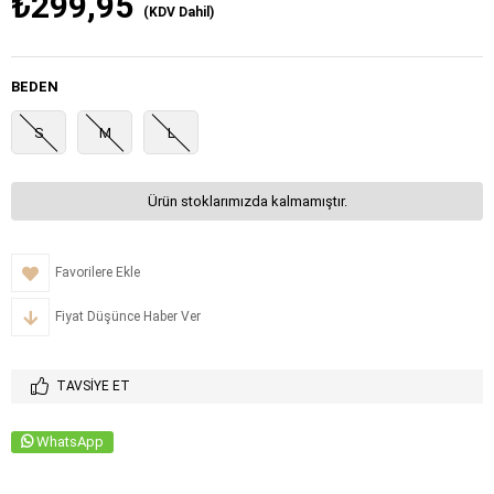
₺299,95
(KDV Dahil)
BEDEN
S
M
L
Ürün stoklarımızda kalmamıştır.
Favorilere Ekle
Fiyat Düşünce Haber Ver
TAVSIYE ET
WhatsApp