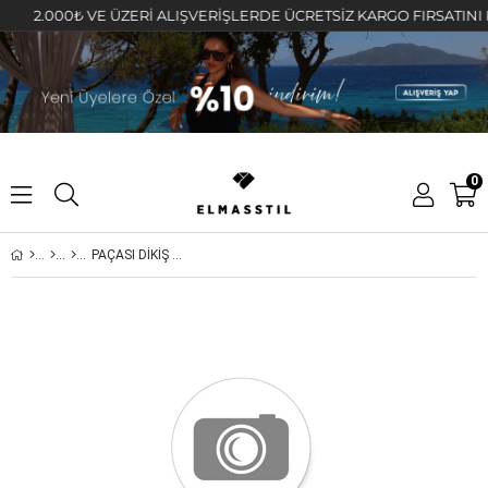
2.000₺ VE ÜZERİ ALIŞVERİŞLERDE ÜCRETSİZ KARGO FIRSATINI KAÇIR
0
PAÇASI DİKİŞ DETAYLI HAVUÇ PANTOLON /27734