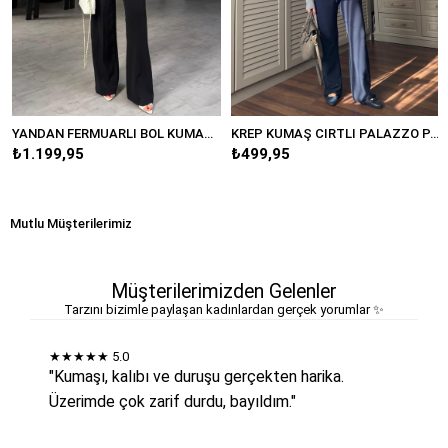
YANDAN FERMUARLI BOL KUMAŞ PANTOLON/20401
KREP KUMAŞ CIRTLI PALAZZO PANTOLON/K038
1.199,95
₺499,95
₺5
Mutlu Müşterilerimiz
Müşterilerimizden Gelenler
Tarzını bizimle paylaşan kadınlardan gerçek yorumlar ✨
★★★★★
5.0
"Kumaşı, kalıbı ve duruşu gerçekten harika.
Üzerimde çok zarif durdu, bayıldım."