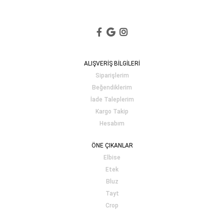
ALIŞVERİŞ BİLGİLERİ
Siparişlerim
Beğendiklerim
İade Taleplerim
Kargo Takip
Hesabım
ÖNE ÇIKANLAR
Elbise
Etek
Bluz
Tayt
Crop