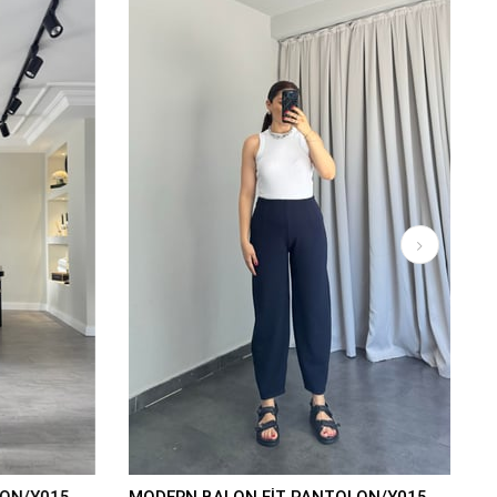
ON/Y015
MODERN BALON FİT PANTOLON/Y015