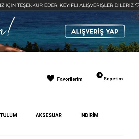
EKKÜR EDER, KEYİFLİ ALIŞVERİŞLER DİLERİZ 🤍
2
0
Sepetim
Favorilerim
| TULUM
AKSESUAR
İNDİRİM