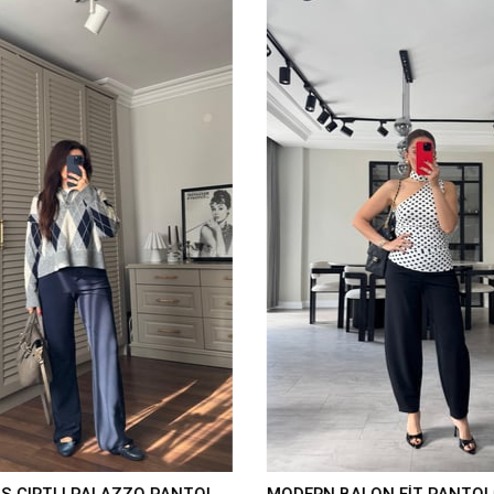
KREP KUMAŞ CIRTLI PALAZZO PANTOLON/K038
MODERN BALON FİT PANTOL