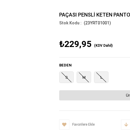
PAÇASI PENSLİ KETEN PANT
(23YRT01001)
₺229,95
(KDV Dahil)
BEDEN
S
M
L
Ür
Favorilere Ekle