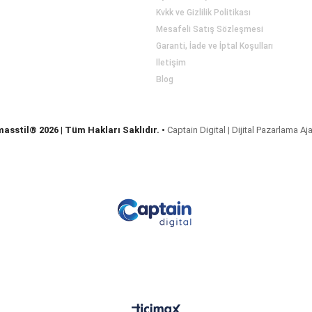
Kvkk ve Gizlilik Politikası
Mesafeli Satış Sözleşmesi
Garanti, İade ve İptal Koşulları
İletişim
Blog
masstil® 2026 | Tüm Hakları Saklıdır.
•
Captain Digital | Dijital Pazarlama Aj