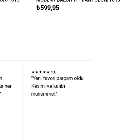
₺599,95
★★★★★
5.0
en
"Yeni favori parçam oldu.
r her
Kesimi ve kalıbı
"
mükemmel."