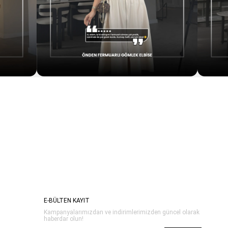
E-BÜLTEN KAYIT
Kampanyalarımızdan ve indirimlerimizden güncel olarak
haberdar olun!