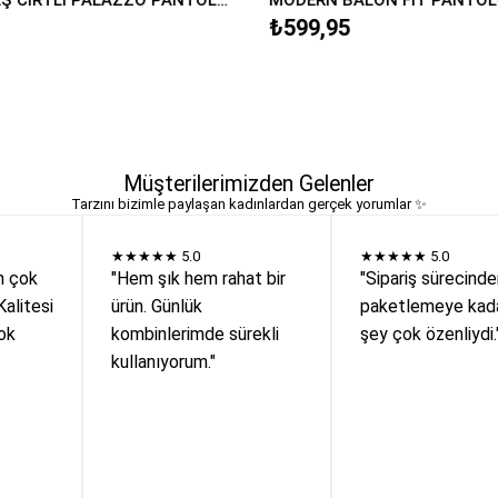
₺599,95
Müşterilerimizden Gelenler
Tarzını bizimle paylaşan kadınlardan gerçek yorumlar ✨
★★★★★
5.0
★★★★★
5.0
n çok
"Hem şık hem rahat bir
"Sipariş sürecind
Kalitesi
ürün. Günlük
paketlemeye kada
ok
kombinlerimde sürekli
şey çok özenliydi.
kullanıyorum."