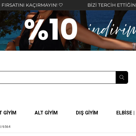
KAÇIRMAYIN! 🤍
BİZİ TERCİH ETTİĞİNİZ İÇİN TEŞ
T GİYİM
ALT GİYİM
DIŞ GİYİM
ELBİSE 
/6564