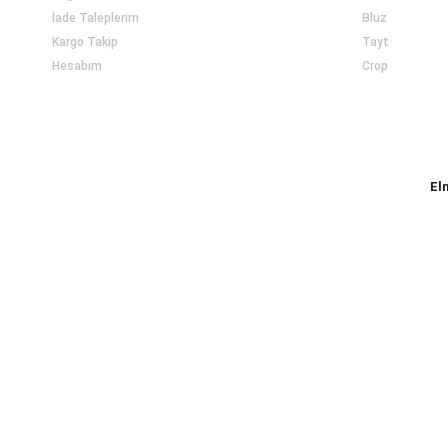
İade Taleplerim
Bluz
Kargo Takip
Tayt
Hesabım
Crop
El