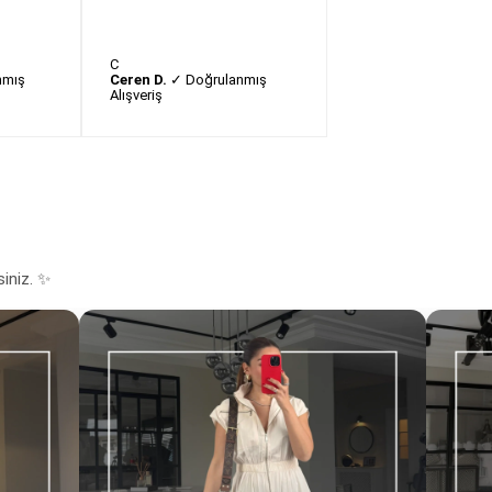
C
nmış
Ceren D.
✓ Doğrulanmış
Alışveriş
siniz. ✨