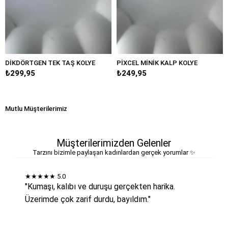
TGEN TEK TAŞ KOLYE
PİXCEL MİNİK KALP KOLYE
MİNİMAL 
95
₺249,95
₺349,95
Mutlu Müşterilerimiz
Müşterilerimizden Gelenler
Tarzını bizimle paylaşan kadınlardan gerçek yorumlar ✨
★★★★★
5.0
"Kumaşı, kalıbı ve duruşu gerçekten harika.
Üzerimde çok zarif durdu, bayıldım."