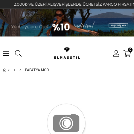
2.000₺ VE ÜZERİ ALIŞVERİŞLERDE ÜCRETSİZ KARGO FIRSATINI KA
0
PAPATYA MODEL TEK TAŞ KOLYE