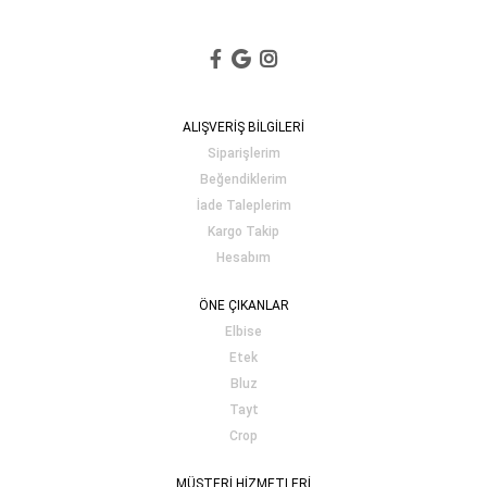
ALIŞVERİŞ BİLGİLERİ
Siparişlerim
Beğendiklerim
İade Taleplerim
Kargo Takip
Hesabım
ÖNE ÇIKANLAR
Elbise
Etek
Bluz
Tayt
Crop
MÜŞTERİ HİZMETLERİ