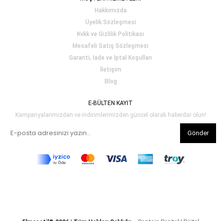
Hakkımızda
Üyelik Sözleşmesi
Kvkk ve Gizlilik Politikası
Mesafeli Satış Sözleşmesi
Garanti, İade ve İptal Koşulları
İletişim
Blog
E-BÜLTEN KAYIT
Kampanyalarımızdan ve indirimlerimizden güncel olarak haberdar olun!
Gönder