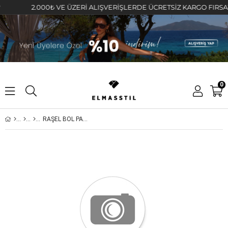
2.000₺ VE ÜZERİ ALIŞVERİŞLERDE ÜCRETSİZ KARGO FIRSATINI K
0
RAŞEL BOL PAÇA PANTOLON