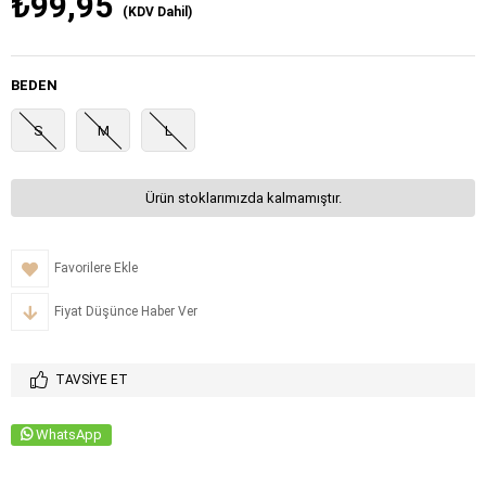
₺99,95
(KDV Dahil)
BEDEN
S
M
L
Ürün stoklarımızda kalmamıştır.
Favorilere Ekle
Fiyat Düşünce Haber Ver
TAVSIYE ET
WhatsApp