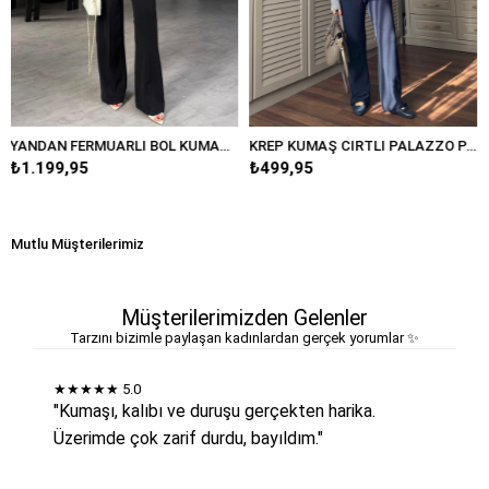
YANDAN FERMUARLI BOL KUMAŞ PANTOLON/20401
KREP KUMAŞ CIRTLI PALAZZO PANTOLON/K038
5
₺499,95
₺599,95
Mutlu Müşterilerimiz
Müşterilerimizden Gelenler
Tarzını bizimle paylaşan kadınlardan gerçek yorumlar ✨
★★★★★
5.0
"Kumaşı, kalıbı ve duruşu gerçekten harika.
Üzerimde çok zarif durdu, bayıldım."