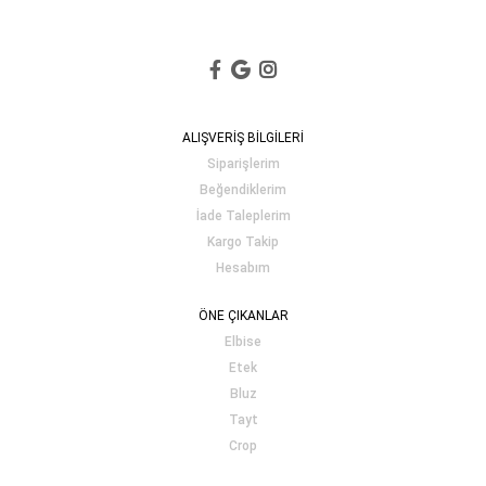
ALIŞVERİŞ BİLGİLERİ
Siparişlerim
Beğendiklerim
İade Taleplerim
Kargo Takip
Hesabım
ÖNE ÇIKANLAR
Elbise
Etek
Bluz
Tayt
Crop