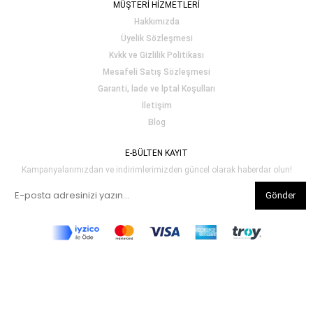
MÜŞTERİ HİZMETLERİ
Hakkımızda
Üyelik Sözleşmesi
Kvkk ve Gizlilik Politikası
Mesafeli Satış Sözleşmesi
Garanti, İade ve İptal Koşulları
İletişim
Blog
E-BÜLTEN KAYIT
Kampanyalarımızdan ve indirimlerimizden güncel olarak haberdar olun!
Gönder