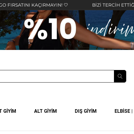
TINI KAÇIRMAYIN! 🤍
BİZİ TERCİH ETTİĞİNİZ İÇ
T GİYİM
ALT GİYİM
DIŞ GİYİM
ELBİSE 