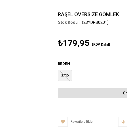
RAŞEL OVERSIZE GÖMLEK
(23YDRB0201)
₺179,95
(KDV Dahil)
BEDEN
STD
Ür
Favorilere Ekle