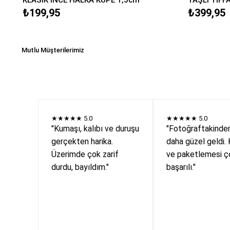
₺199,95
₺399,95
Mutlu Müşterilerimiz
★★★★★
5.0
★★★★★
5.0
"Kumaşı, kalıbı ve duruşu
"Fotoğraftakinde
gerçekten harika.
daha güzel geldi. 
Üzerimde çok zarif
ve paketlemesi ç
durdu, bayıldım."
başarılı."