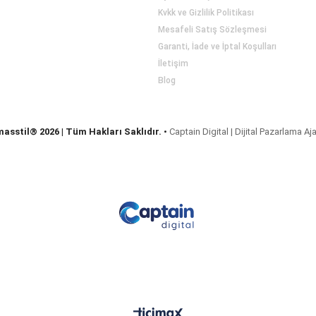
Kvkk ve Gizlilik Politikası
Mesafeli Satış Sözleşmesi
Garanti, İade ve İptal Koşulları
İletişim
Blog
masstil® 2026 | Tüm Hakları Saklıdır.
•
Captain Digital | Dijital Pazarlama Aj