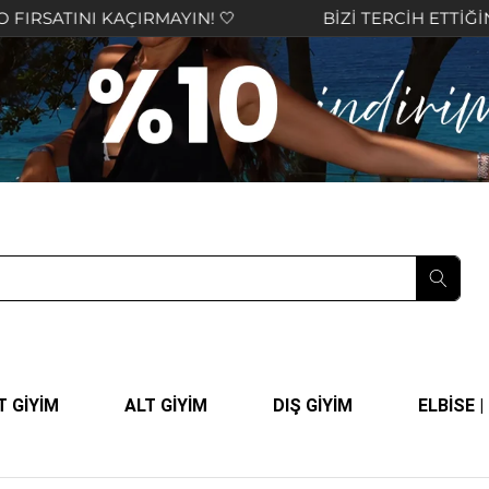
KAÇIRMAYIN! 🤍
BİZİ TERCİH ETTİĞİNİZ İÇİN TEŞ
T GİYİM
ALT GİYİM
DIŞ GİYİM
ELBİSE 