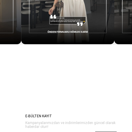
E-BÜLTEN KAYIT
Kampanyalarımızdan ve indirimlerimizden güncel olarak
haberdar olun!