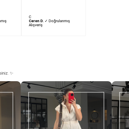
C
nmış
Ceren D.
✓ Doğrulanmış
Alışveriş
siniz. ✨