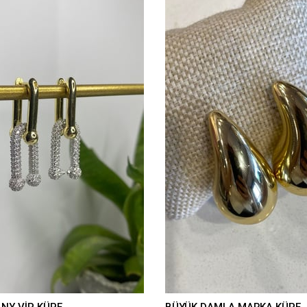
ANY VİP KÜPE
BÜYÜK DAMLA MARKA KÜPE