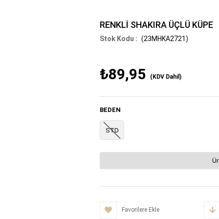
RENKLİ SHAKIRA ÜÇLÜ KÜPE
(23MHKA2721)
₺89,95
(KDV Dahil)
BEDEN
STD
Ür
Favorilere Ekle