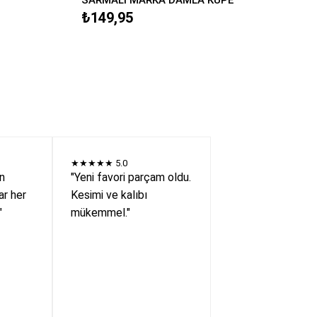
₺149,95
★★★★★
5.0
en
"Yeni favori parçam oldu.
r her
Kesimi ve kalıbı
"
mükemmel."