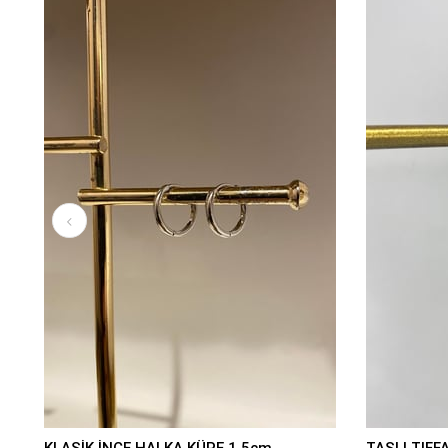
KLASİK İNCE HALKA KÜPE 1,5cm
TAŞLI TIFF