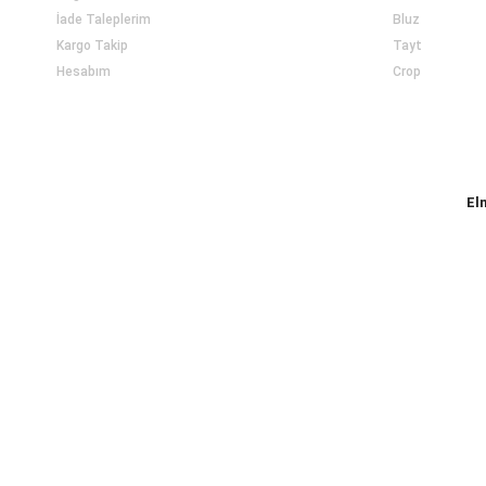
İade Taleplerim
Bluz
Kargo Takip
Tayt
Hesabım
Crop
El