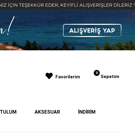
EKKÜR EDER, KEYİFLİ ALIŞVERİŞLER DİLERİZ 🤍
2
0
Sepetim
Favorilerim
| TULUM
AKSESUAR
İNDİRİM