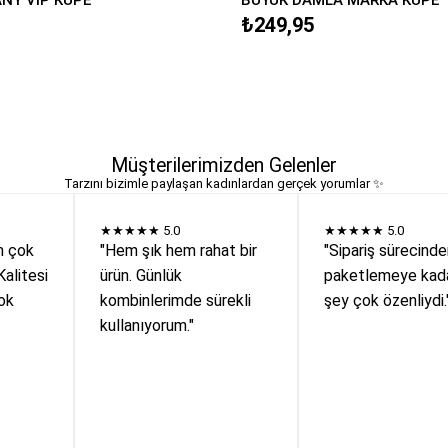
₺249,95
Müşterilerimizden Gelenler
Tarzını bizimle paylaşan kadınlardan gerçek yorumlar ✨
★★★★★
5.0
★★★★★
5.0
n çok
"Hem şık hem rahat bir
"Sipariş sürecind
Kalitesi
ürün. Günlük
paketlemeye kada
ok
kombinlerimde sürekli
şey çok özenliydi.
kullanıyorum."