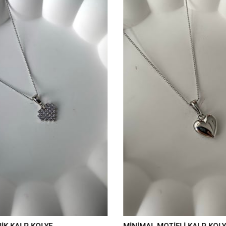
İK KALP KOLYE
MİNİMAL MOTİFLİ KALP KOLY