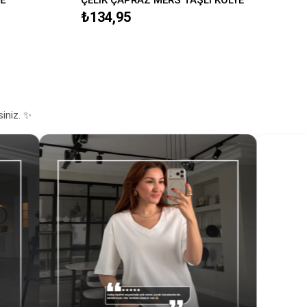
₺134,95
siniz. ✨