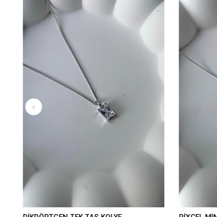
DİKDÖRTGEN TEK TAŞ KOLYE
PİXCEL MİN