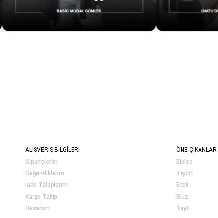
ALIŞVERİŞ BİLGİLERİ
ÖNE ÇIKANLAR
Siparişlerim
Elbise
Beğendiklerim
Tişört
İade Taleplerim
Etek
Kargo Takip
Bluz
Hesabım
Tayt