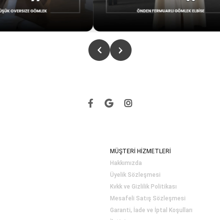
MÜŞTERİ HİZMETLERİ
Hakkımızda
Üyelik Sözleşmesi
Kvkk ve Gizlilik Politikası
Mesafeli Satış Sözleşmesi
Garanti, İade ve İptal Koşulları