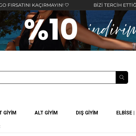
NI KAÇIRMAYIN! 🤍
BİZİ TERCİH ETTİĞİNİZ İÇİN
T GİYİM
ALT GİYİM
DIŞ GİYİM
ELBİSE 
E