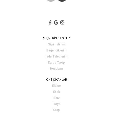
ALIŞVERİŞ BİLGİLERİ
Siparişlerim
Beğendiklerim
İade Taleplerim
Kargo Takip
Hesabım
ÖNE ÇIKANLAR
Elbise
Etek
Bluz
Tayt
Crop