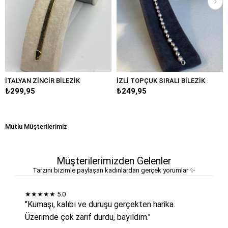
İNCİR BİLEZİK
İZLİ TOPÇUK SIRALI BİLEZİK
DENİZ KABU
₺249,95
₺249,95
Mutlu Müşterilerimiz
Müşterilerimizden Gelenler
Tarzını bizimle paylaşan kadınlardan gerçek yorumlar ✨
★★★★★
5.0
"Kumaşı, kalıbı ve duruşu gerçekten harika.
Üzerimde çok zarif durdu, bayıldım."