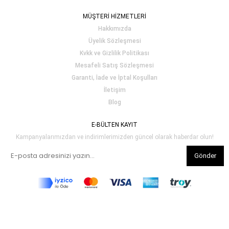
MÜŞTERİ HİZMETLERİ
Hakkımızda
Üyelik Sözleşmesi
Kvkk ve Gizlilik Politikası
Mesafeli Satış Sözleşmesi
Garanti, İade ve İptal Koşulları
İletişim
Blog
E-BÜLTEN KAYIT
Kampanyalarımızdan ve indirimlerimizden güncel olarak haberdar olun!
Gönder