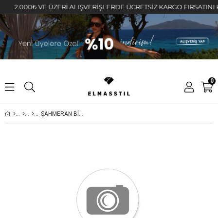
2.000₺ VE ÜZERİ ALIŞVERİŞLERDE ÜCRETSİZ KARGO FIRSATINI KAÇIR
0
ŞAHMERAN BİLEZİK