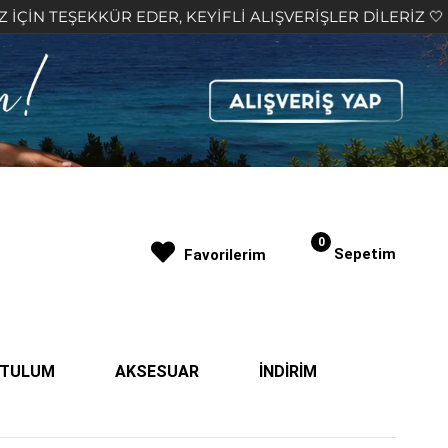
R EDER, KEYİFLİ ALIŞVERİŞLER DİLERİZ 🤍
2.000
0
Sepetim
Favorilerim
| TULUM
AKSESUAR
İNDİRİM