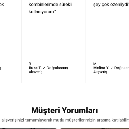
ok
kombinlerimde sürekli
şey çok özenliydi.
kullanıyorum."
B
M
ş
Buse T.
✓ Doğrulanmış
Melisa Y.
✓ Doğrula
Alışveriş
Alışveriş
Müşteri Yorumları
lışverişinizi tamamlayarak mutlu müşterilerimizin arasına katılabilir