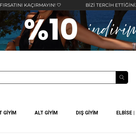
MAYIN! 🤍
BİZİ TERCİH ETTİĞİNİZ İÇİN TEŞEKKÜ
T GİYİM
ALT GİYİM
DIŞ GİYİM
ELBİSE 