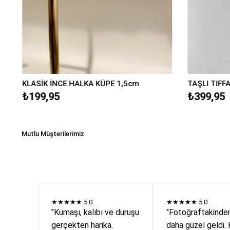
KLASİK İNCE HALKA KÜPE 1,5cm
TAŞLI TIFF
₺199,95
₺399,95
Mutlu Müşterilerimiz
★★★★★
5.0
★★★★★
5.0
"Kumaşı, kalıbı ve duruşu
"Fotoğraftakinde
gerçekten harika.
daha güzel geldi. 