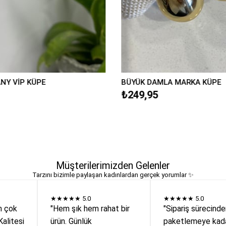
ANY VİP KÜPE
BÜYÜK DAMLA MARKA KÜPE
₺249,95
Müşterilerimizden Gelenler
Tarzını bizimle paylaşan kadınlardan gerçek yorumlar ✨
★★★★★
5.0
★★★★★
5.0
n çok
"Hem şık hem rahat bir
"Sipariş sürecind
Kalitesi
ürün. Günlük
paketlemeye kada