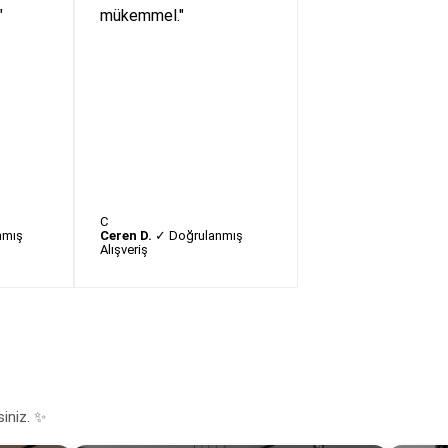
"
mükemmel."
C
nmış
Ceren D.
✓ Doğrulanmış
Alışveriş
siniz. ✨