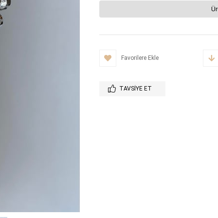
Ür
Favorilere Ekle
TAVSIYE ET