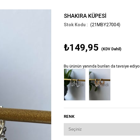
SHAKIRA KÜPESİ
(21MBY27004)
₺149,95
(KDV Dahil)
Bu ürünün yanında bunları da tavsiye ediyo
Tükendi
Tükendi
RENK