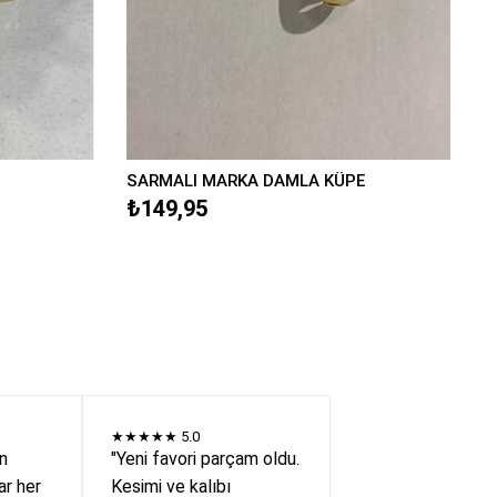
SARMALI MARKA DAMLA KÜPE
₺149,95
★★★★★
5.0
en
"Yeni favori parçam oldu.
r her
Kesimi ve kalıbı