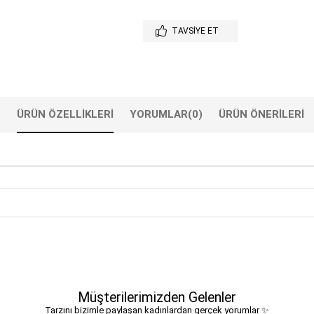
TAVSIYE ET
ÜRÜN ÖZELLIKLERI
YORUMLAR
(0)
ÜRÜN ÖNERILERI
Müşterilerimizden Gelenler
Tarzını bizimle paylaşan kadınlardan gerçek yorumlar ✨