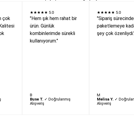
★★★★★
5.0
★★★★★
5.0
n çok
"Hem şık hem rahat bir
"Sipariş sürecind
Kalitesi
ürün. Günlük
paketlemeye kada
ok
kombinlerimde sürekli
şey çok özenliydi.
kullanıyorum."
B
M
ş
Buse T.
✓ Doğrulanmış
Melisa Y.
✓ Doğrula
Alışveriş
Alışveriş