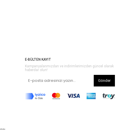
E-BÜLTEN KAYIT
Kampanyalarımızdan ve indirimlerimizden güncel olarak
haberdar olun!
Gönder
ansı