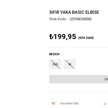
SIFIR YAKA BASIC ELBİSE
(23YAE03008)
₺199,95
(KDV Dahil)
BEDEN
2XS
M
Ür
Favorilere Ekle