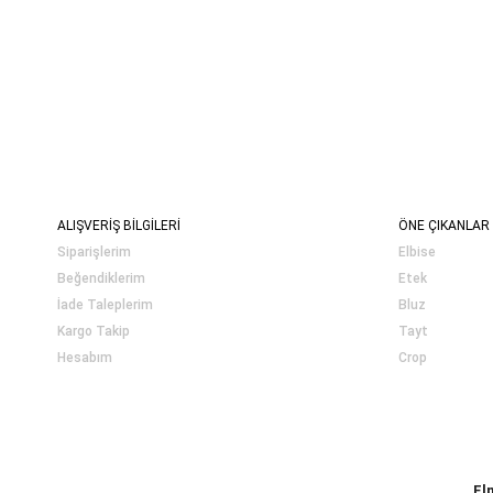
ALIŞVERİŞ BİLGİLERİ
ÖNE ÇIKANLAR
Siparişlerim
Elbise
Beğendiklerim
Etek
İade Taleplerim
Bluz
Kargo Takip
Tayt
Hesabım
Crop
El