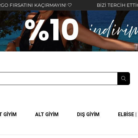
INI KAÇIRMAYIN! 🤍
BİZİ TERCİH ETTİĞİNİZ İÇİ
T GİYİM
ALT GİYİM
DIŞ GİYİM
ELBİSE 