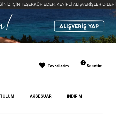
N TEŞEKKÜR EDER, KEYİFLİ ALIŞVERİŞLER DİLERİZ 🤍
0
Sepetim
Favorilerim
| TULUM
AKSESUAR
İNDİRİM