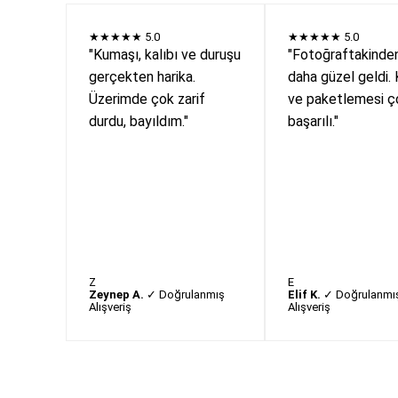
★★★★★
5.0
★★★★★
5.0
"Kumaşı, kalıbı ve duruşu
"Fotoğraftakinde
gerçekten harika.
daha güzel geldi. 
Üzerimde çok zarif
ve paketlemesi ç
durdu, bayıldım."
başarılı."
Z
E
Zeynep A.
✓ Doğrulanmış
Elif K.
✓ Doğrulanmı
Alışveriş
Alışveriş