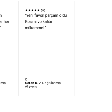
★★★★★
5.0
en
"Yeni favori parçam oldu.
r her
Kesimi ve kalıbı
"
mükemmel."
C
nmış
Ceren D.
✓ Doğrulanmış
Alışveriş