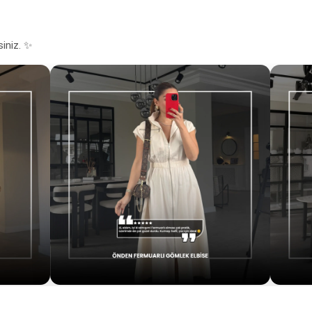
siniz. ✨