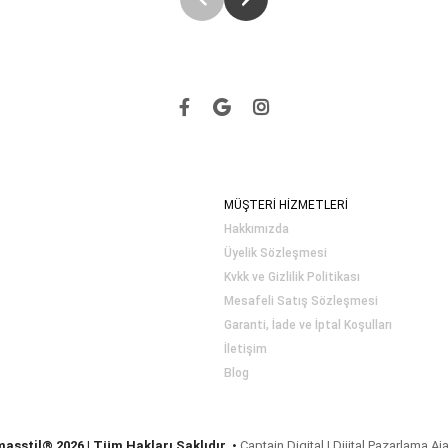
MÜŞTERİ HİZMETLERİ
Hakkımızda
Üyelik Sözleşmesi
Kvkk ve Gizlilik Politikası
Mesafeli Satış Sözleşmesi
Garanti, İade ve İptal Koşulları
İletişim
Blog
masstil® 2026 | Tüm Hakları Saklıdır.
•
Captain Digital | Dijital Pazarlama Aj