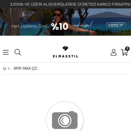
2.000₺ VE ÜZERİ ALIŞVERİŞLERDE ÜCRETSİZ KARGO FIRSATINI KAÇ
0
SIFIR YAKA ÇİZGİLİ UZUN KOL SWEATSHIRT