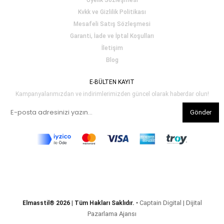
Üyelik Sözleşmesi
Kvkk ve Gizlilik Politikası
Mesafeli Satış Sözleşmesi
Garanti, İade ve İptal Koşulları
İletişim
Blog
E-BÜLTEN KAYIT
Kampanyalarımızdan ve indirimlerimizden güncel olarak haberdar olun!
Gönder
Captain Digital | Dijital
Elmasstil® 2026 | Tüm Hakları Saklıdır.
•
Pazarlama Ajansı