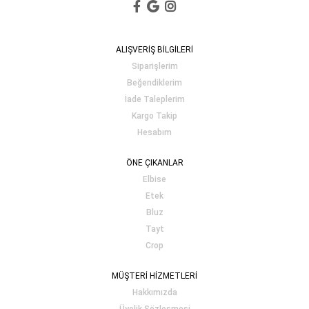
ALIŞVERİŞ BİLGİLERİ
Siparişlerim
Beğendiklerim
İade Taleplerim
Kargo Takip
Hesabım
ÖNE ÇIKANLAR
Elbise
Etek
Bluz
Tayt
Crop
MÜŞTERİ HİZMETLERİ
Hakkımızda