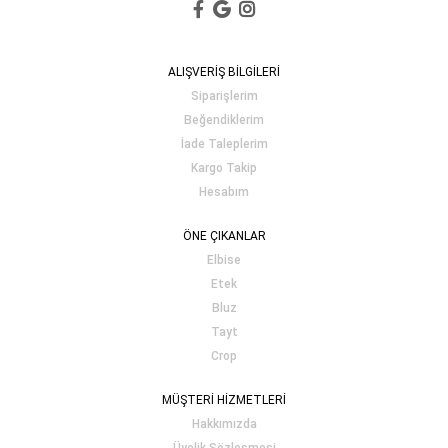
ALIŞVERİŞ BİLGİLERİ
Siparişlerim
Beğendiklerim
İade Taleplerim
Kargo Takip
Hesabım
ÖNE ÇIKANLAR
Elbise
Etek
Bluz
Tayt
Crop
MÜŞTERİ HİZMETLERİ
Hakkımızda