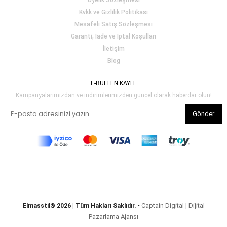
Üyelik Sözleşmesi
Kvkk ve Gizlilik Politikası
Mesafeli Satış Sözleşmesi
Garanti, İade ve İptal Koşulları
İletişim
Blog
E-BÜLTEN KAYIT
Kampanyalarımızdan ve indirimlerimizden güncel olarak haberdar olun!
Gönder
Captain Digital | Dijital
Elmasstil® 2026 | Tüm Hakları Saklıdır.
•
Pazarlama Ajansı