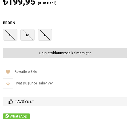
₺199,95
(KDV Dahil)
BEDEN
S
M
L
Ürün stoklarımızda kalmamıştır.
Favorilere Ekle
Fiyat Düşünce Haber Ver
TAVSIYE ET
WhatsApp