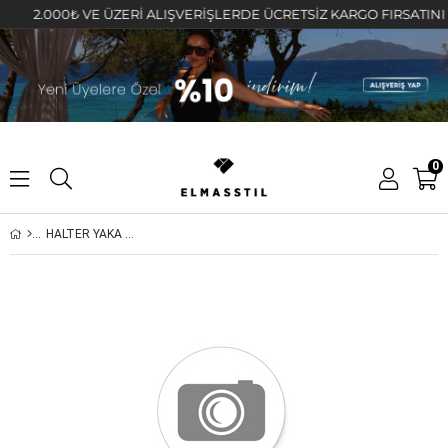
2.000₺ VE ÜZERİ ALIŞVERİŞLERDE ÜCRETSİZ KARGO FIRSATINI KAÇ
0
HALTER YAKA ATLET / 1125