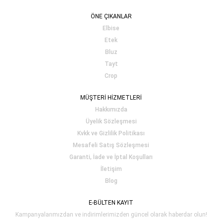
ÖNE ÇIKANLAR
Elbise
Etek
Bluz
Tayt
Crop
MÜŞTERİ HİZMETLERİ
Hakkımızda
Üyelik Sözleşmesi
Kvkk ve Gizlilik Politikası
Mesafeli Satış Sözleşmesi
Garanti, İade ve İptal Koşulları
İletişim
Blog
E-BÜLTEN KAYIT
Kampanyalarımızdan ve indirimlerimizden güncel olarak haberdar olun!