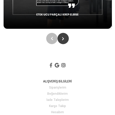
ALIŞVERİŞ BİLGİLERİ
Siparişlerim
Beğendiklerim
İade Taleplerim
Kargo Takip
Hesabım