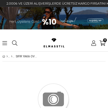
2.000₺ VE ÜZERİ ALIŞVERİŞLERDE ÜCRETSİZ KARGO FIRSATINI KAÇIR
0
SIFIR YAKA OVERSIZE CROP T-SHIRT