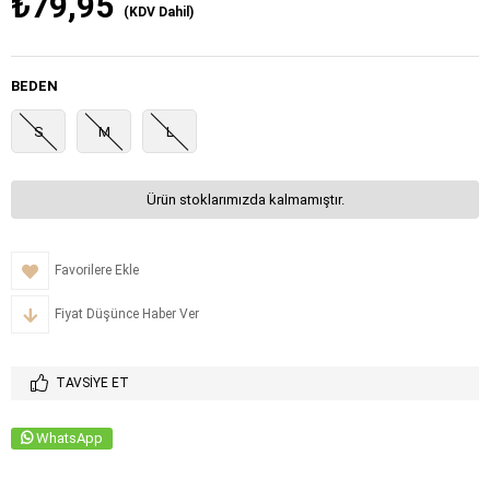
₺79,95
(KDV Dahil)
BEDEN
S
M
L
Ürün stoklarımızda kalmamıştır.
Favorilere Ekle
Fiyat Düşünce Haber Ver
TAVSIYE ET
WhatsApp