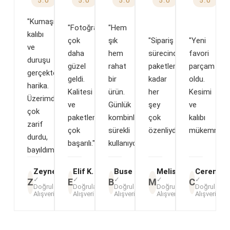
5.0
5.0
5.0
5.0
5.0
"Kumaşı,
"Fotoğraftakinden
"Hem
kalıbı
çok
şık
"Sipariş
"Yeni
ve
daha
hem
sürecinden
favori
duruşu
güzel
rahat
paketlemeye
parçam
gerçekten
geldi.
bir
kadar
oldu.
harika.
Kalitesi
ürün.
her
Kesimi
Üzerimde
ve
Günlük
şey
ve
çok
paketlemesi
kombinlerimde
çok
kalıbı
zarif
çok
sürekli
özenliydi."
mükemmel.
durdu,
başarılı."
kullanıyorum."
bayıldım."
Zeynep A.
Elif K.
Buse T.
Melisa Y.
Ceren D.
✓
✓
✓
✓
✓
Z
E
B
M
C
Doğrulanmış
Doğrulanmış
Doğrulanmış
Doğrulanmış
Doğrulanmı
Alışveriş
Alışveriş
Alışveriş
Alışveriş
Alışveriş