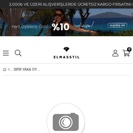
2.000₺ VE ÜZERİ ALIŞVERİŞLERDE ÜCRETSİZ KARGO FIRSATINI KAÇI
0
SIFIR YAKA OYSHO SWEATSHIRT/8540