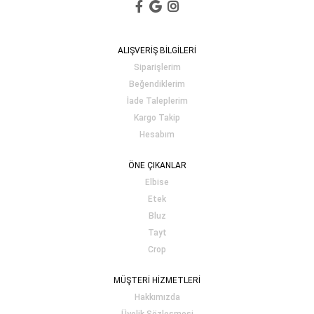
ALIŞVERİŞ BİLGİLERİ
Siparişlerim
Beğendiklerim
İade Taleplerim
Kargo Takip
Hesabım
ÖNE ÇIKANLAR
Elbise
Etek
Bluz
Tayt
Crop
MÜŞTERİ HİZMETLERİ
Hakkımızda