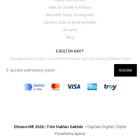
Üyelik Sözleşmesi
Kvkk ve Gizlilik Politikası
Mesafeli Satış Sözleşmesi
Garanti, İade ve İptal Koşulları
İletişim
Blog
E-BÜLTEN KAYIT
Kampanyalarımızdan ve indirimlerimizden güncel olarak haberdar olun!
Gönder
Captain Digital | Dijital
Elmasstil® 2026 | Tüm Hakları Saklıdır.
•
Pazarlama Ajansı