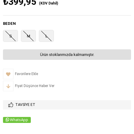
₺399,95
(KDV Dahil)
BEDEN
S
M
L
Ürün stoklarımızda kalmamıştır.
Favorilere Ekle
Fiyat Düşünce Haber Ver
TAVSIYE ET
WhatsApp