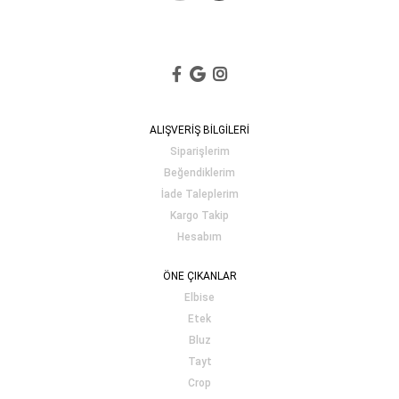
ALIŞVERİŞ BİLGİLERİ
Siparişlerim
Beğendiklerim
İade Taleplerim
Kargo Takip
Hesabım
ÖNE ÇIKANLAR
Elbise
Etek
Bluz
Tayt
Crop