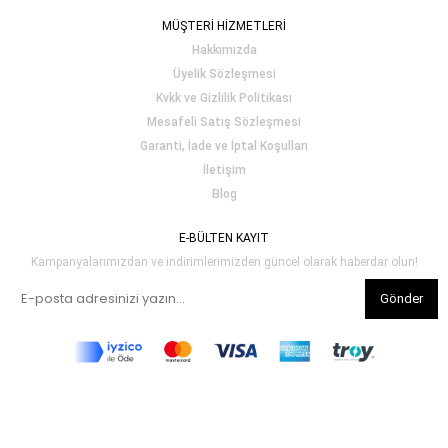
MÜŞTERİ HİZMETLERİ
Hakkımızda
Üyelik Sözleşmesi
Kvkk ve Gizlilik Politikası
Mesafeli Satış Sözleşmesi
Garanti, İade ve İptal Koşulları
İletişim
Blog
E-BÜLTEN KAYIT
Kampanyalarımızdan ve indirimlerimizden güncel olarak haberdar olun!
Gönder