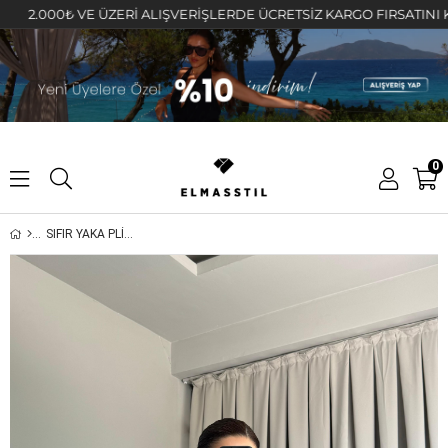
.000₺ VE ÜZERİ ALIŞVERİŞLERDE ÜCRETSİZ KARGO FIRSATINI KAÇIR
0
SIFIR YAKA PLİSELİ BLUZ/6231