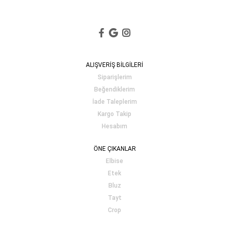
ALIŞVERİŞ BİLGİLERİ
Siparişlerim
Beğendiklerim
İade Taleplerim
Kargo Takip
Hesabım
ÖNE ÇIKANLAR
Elbise
Etek
Bluz
Tayt
Crop