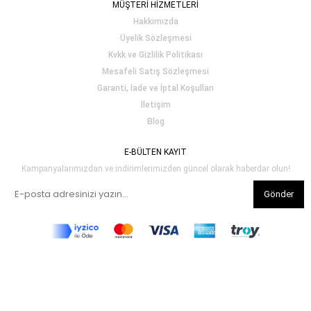
MÜŞTERİ HİZMETLERİ
Hakkımızda
Üyelik Sözleşmesi
Kvkk ve Gizlilik Politikası
Mesafeli Satış Sözleşmesi
Garanti, İade ve İptal Koşulları
İletişim
Blog
E-BÜLTEN KAYIT
Kampanyalarımızdan ve indirimlerimizden güncel olarak haberdar olun!
Gönder