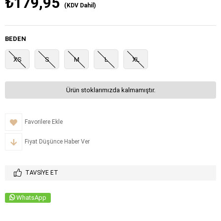
₺179,95
(KDV Dahil)
BEDEN
XS
S
M
L
XL
Ürün stoklarımızda kalmamıştır.
Favorilere Ekle
Fiyat Düşünce Haber Ver
TAVSIYE ET
WhatsApp