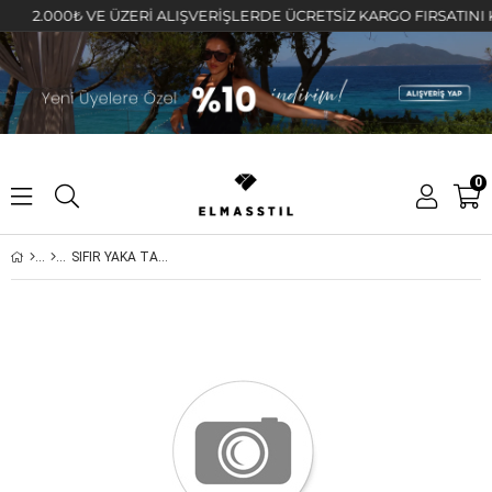
2.000₺ VE ÜZERİ ALIŞVERİŞLERDE ÜCRETSİZ KARGO FIRSATINI KAÇIR
0
SIFIR YAKA TAŞ SERPME T-SHIRT