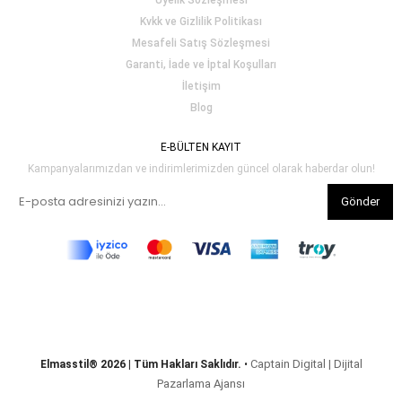
Üyelik Sözleşmesi
Kvkk ve Gizlilik Politikası
Mesafeli Satış Sözleşmesi
Garanti, İade ve İptal Koşulları
İletişim
Blog
E-BÜLTEN KAYIT
Kampanyalarımızdan ve indirimlerimizden güncel olarak haberdar olun!
Gönder
Captain Digital | Dijital
Elmasstil® 2026 | Tüm Hakları Saklıdır.
•
Pazarlama Ajansı