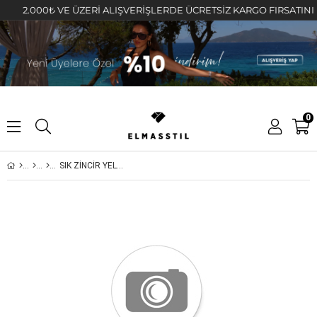
2.000₺ VE ÜZERİ ALIŞVERİŞLERDE ÜCRETSİZ KARGO FIRSATINI KAÇ
0
SIK ZİNCİR YELPAZE TOKA