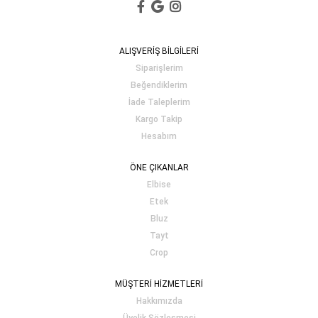
ALIŞVERİŞ BİLGİLERİ
Siparişlerim
Beğendiklerim
İade Taleplerim
Kargo Takip
Hesabım
ÖNE ÇIKANLAR
Elbise
Etek
Bluz
Tayt
Crop
MÜŞTERİ HİZMETLERİ
Hakkımızda