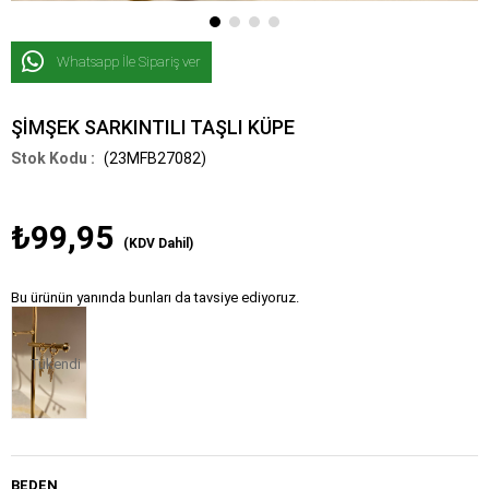
Whatsapp İle Sipariş ver
ŞİMŞEK SARKINTILI TAŞLI KÜPE
(23MFB27082)
₺99,95
(KDV Dahil)
Bu ürünün yanında bunları da tavsiye ediyoruz.
Tükendi
BEDEN