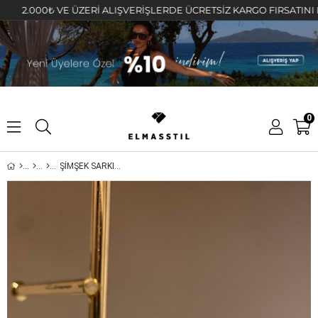
2.000₺ VE ÜZERİ ALIŞVERİŞLERDE ÜCRETSİZ KARGO FIRSATINI KAÇIR
0
ŞİMŞEK SARKINTILI TAŞLI KÜPE