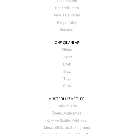
Siparişlerim
Beğendiklerim
İade Taleplerim
Kargo Takip
Hesabım
ÖNE ÇIKANLAR
Elbise
Tişört
Etek
Bluz
Tayt
Crop
MÜŞTERİ HİZMETLERİ
Hakkımızda
Üyelik Sözleşmesi
Kvkk ve Gizlilik Politikası
Mesafeli Satış Sözleşmesi