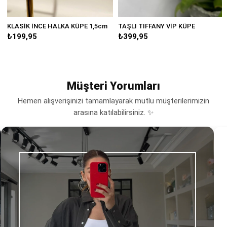
KLASİK İNCE HALKA KÜPE 1,5cm
TAŞLI TIFFANY VİP KÜPE
B
₺199,95
₺399,95
₺
Müşteri Yorumları
Hemen alışverişinizi tamamlayarak mutlu müşterilerimizin
arasına katılabilirsiniz. ✨