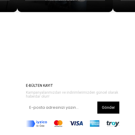
E-BÜLTEN KAYIT
Kampanyalarımızdan ve indirimlerimizden güncel olarak
haberdar olun!
Gönder