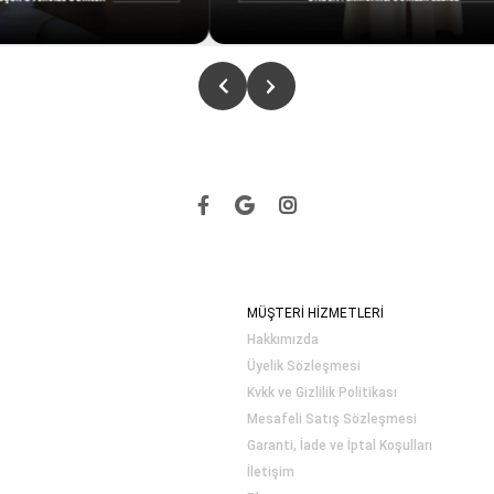
MÜŞTERİ HİZMETLERİ
Hakkımızda
Üyelik Sözleşmesi
Kvkk ve Gizlilik Politikası
Mesafeli Satış Sözleşmesi
Garanti, İade ve İptal Koşulları
İletişim