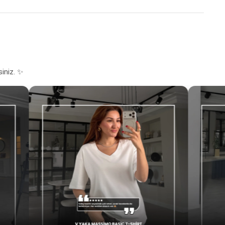
siniz. ✨