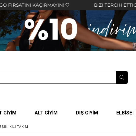
NI KAÇIRMAYIN! 🤍
BİZİ TERCİH ETTİĞİNİZ İÇİN 
T GİYİM
ALT GİYİM
DIŞ GİYİM
ELBİSE 
ŞİK İKİLİ TAKIM