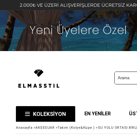
000₺ VE ÜZERİ ALIŞVERİŞLERDE ÜCRETSİZ KARGO FIRSATI
KOLEKSİYON
EN YENİLER
ÜS
Anasayfa
>
AKSESUAR
>
Takım (Kolye&Küpe )
>
SU YOLU ORTASI BİRLE