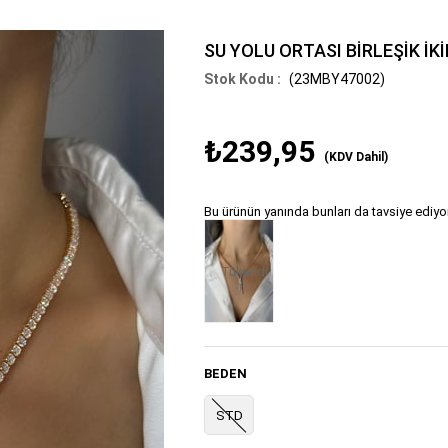
SU YOLU ORTASI BİRLEŞİK İKİ
(23MBY47002)
₺239,95
(KDV Dahil)
Bu ürünün yanında bunları da tavsiye ediyo
Tükendi
BEDEN
STD