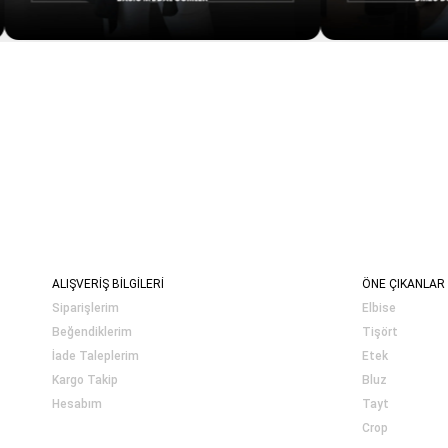
ALIŞVERİŞ BİLGİLERİ
ÖNE ÇIKANLAR
Siparişlerim
Elbise
Beğendiklerim
Tişört
İade Taleplerim
Etek
Kargo Takip
Bluz
Hesabım
Tayt
Crop