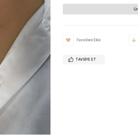
Ür
Favorilere Ekle
TAVSIYE ET