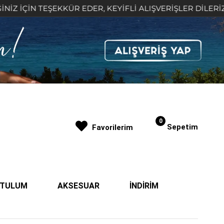
TEŞEKKÜR EDER, KEYİFLİ ALIŞVERİŞLER DİLERİZ 🤍
0
Sepetim
Favorilerim
| TULUM
AKSESUAR
İNDİRİM