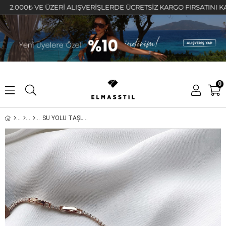
00₺ VE ÜZERİ ALIŞVERİŞLERDE ÜCRETSİZ KARGO FIRSATINI KAÇIRMA
0
SU YOLU TAŞLI KOLYE 2mm