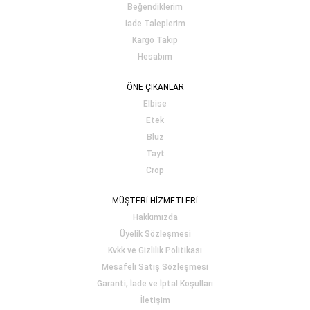
Beğendiklerim
İade Taleplerim
Kargo Takip
Hesabım
ÖNE ÇIKANLAR
Elbise
Etek
Bluz
Tayt
Crop
MÜŞTERİ HİZMETLERİ
Hakkımızda
Üyelik Sözleşmesi
Kvkk ve Gizlilik Politikası
Mesafeli Satış Sözleşmesi
Garanti, İade ve İptal Koşulları
İletişim