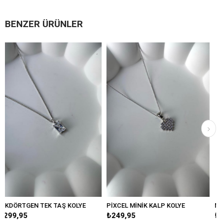
BENZER ÜRÜNLER
AŞ KOLYE
PİXCEL MİNİK KALP KOLYE
MİNİMAL MOTİFLİ KA
₺249,95
₺349,95