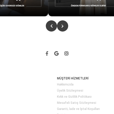
MÜŞTERİ HİZMETLERİ
Hakkımızda
Üyelik Sözleşmesi
Kvkk ve Gizlilik Politikası
Mesafeli Satış Sözleşmesi
Garanti, İade ve İptal Koşulları