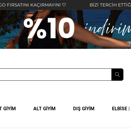
I KAÇIRMAYIN! 🤍
BİZİ TERCİH ETTİĞİNİZ İÇİN 
T GİYİM
ALT GİYİM
DIŞ GİYİM
ELBİSE 