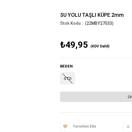
SU YOLU TAŞLI KÜPE 2mm
(22MBY27033)
₺49,95
(KDV Dahil)
BEDEN
STD
Ür
Favorilere Ekle