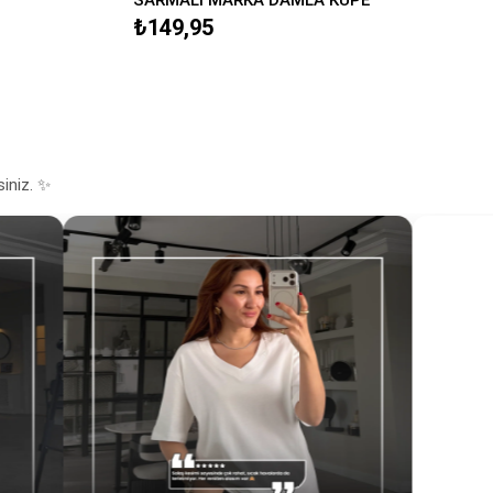
₺149,95
siniz. ✨