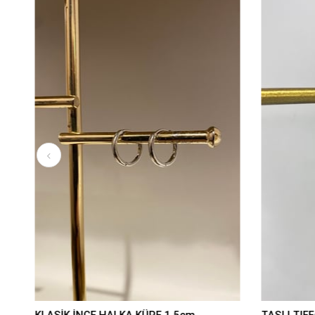
KLASİK İNCE HALKA KÜPE 1,5cm
TAŞLI TIFF