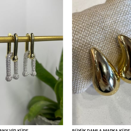
ANY VİP KÜPE
BÜYÜK DAMLA MARKA KÜPE