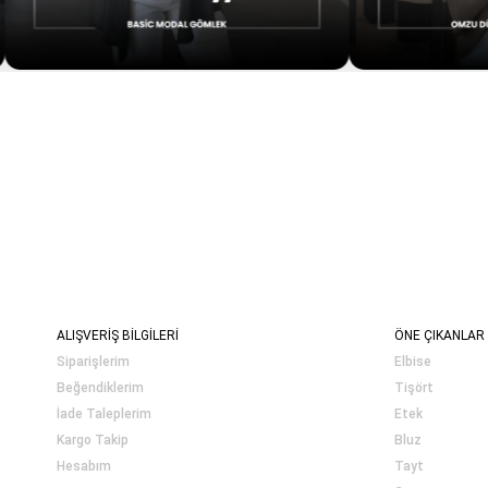
ALIŞVERİŞ BİLGİLERİ
ÖNE ÇIKANLAR
Siparişlerim
Elbise
Beğendiklerim
Tişört
İade Taleplerim
Etek
Kargo Takip
Bluz
Hesabım
Tayt