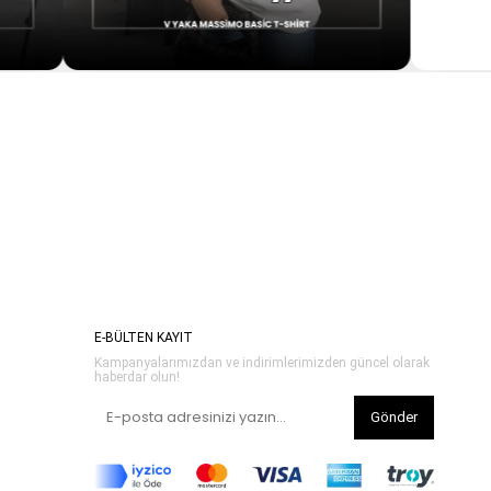
E-BÜLTEN KAYIT
Kampanyalarımızdan ve indirimlerimizden güncel olarak
haberdar olun!
Gönder