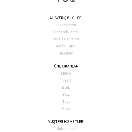
ALIŞVERİŞ BİLGİLERİ
Siparişlerim
Beğendiklerim
İade Taleplerim
Kargo Takip
Hesabım
ÖNE ÇIKANLAR
Elbise
Tişört
Etek
Bluz
Tayt
Crop
MÜŞTERİ HİZMETLERİ
Hakkımızda