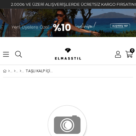
2.000₺ VE ÜZERİ ALIŞVERİŞLERDE ÜCRETSİZ KARGO FIRSATINI KAÇ
0
TAŞLI KALP İÇİNDEN GEÇİRİLMİŞ HALKA KÜPE