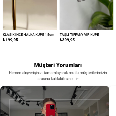
LASİK İNCE HALKA KÜPE 1,5cm
TAŞLI TIFFANY VİP KÜPE
BÜ
₺199,95
₺399,95
₺2
Müşteri Yorumları
Hemen alışverişinizi tamamlayarak mutlu müşterilerimizin
arasına katılabilirsiniz. ✨