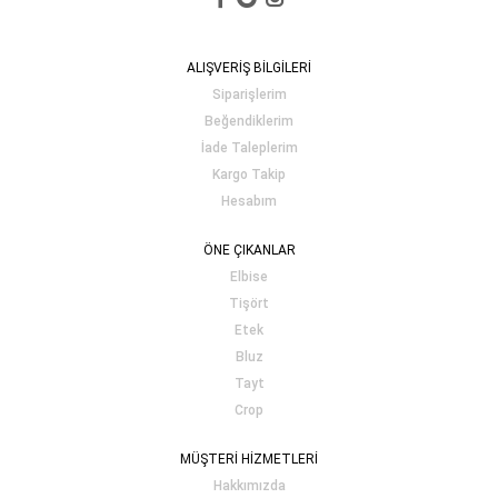
ALIŞVERİŞ BİLGİLERİ
Siparişlerim
Beğendiklerim
İade Taleplerim
Kargo Takip
Hesabım
ÖNE ÇIKANLAR
Elbise
Tişört
Etek
Bluz
Tayt
Crop
MÜŞTERİ HİZMETLERİ
Hakkımızda