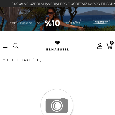
2.000₺ VE ÜZERİ ALIŞVERİŞLERDE ÜCRETSİZ KARGO FIRSATINI KA
0
TAŞLI KÜP UÇLU KOLYE