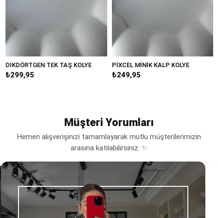
DİKDÖRTGEN TEK TAŞ KOLYE
PİXCEL MİNİK KALP KOLYE
M
₺299,95
₺249,95
₺
Müşteri Yorumları
Hemen alışverişinizi tamamlayarak mutlu müşterilerimizin
arasına katılabilirsiniz. ✨