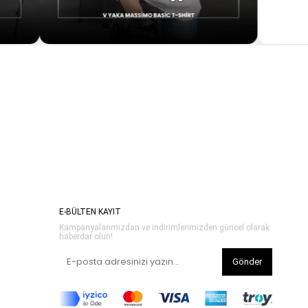
E-BÜLTEN KAYIT
Kampanyalarımızdan ve indirimlerimizden güncel olarak
haberdar olun!
Gönder