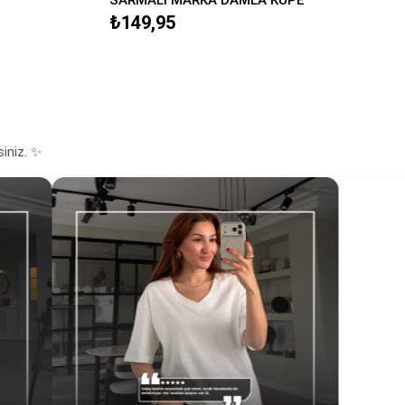
₺149,95
siniz. ✨