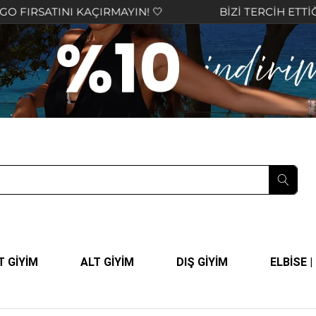
NI KAÇIRMAYIN! 🤍
BİZİ TERCİH ETTİĞİNİZ İÇİN 
T GİYİM
ALT GİYİM
DIŞ GİYİM
ELBİSE 