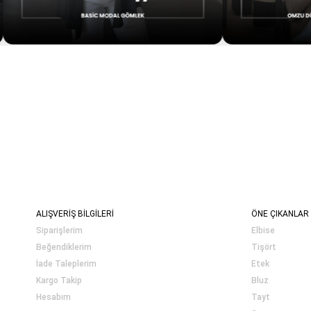
ALIŞVERİŞ BİLGİLERİ
ÖNE ÇIKANLAR
Siparişlerim
Elbise
Beğendiklerim
Tişört
İade Taleplerim
Etek
Kargo Takip
Bluz
Hesabım
Tayt