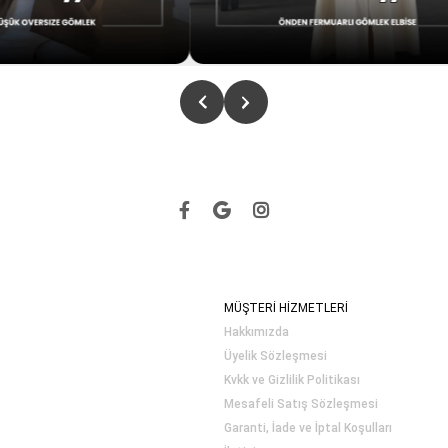
MÜŞTERİ HİZMETLERİ
Hakkımızda
Üyelik Sözleşmesi
Kvkk ve Gizlilik Politikası
Mesafeli Satış Sözleşmesi
Garanti, İade ve İptal Koşulları