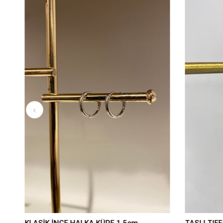
KLASİK İNCE HALKA KÜPE 1,5cm
TAŞLI TIFF