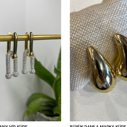
ANY VİP KÜPE
BÜYÜK DAMLA MARKA KÜPE