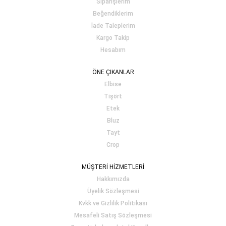
Siparişlerim
Beğendiklerim
İade Taleplerim
Kargo Takip
Hesabım
ÖNE ÇIKANLAR
Elbise
Tişört
Etek
Bluz
Tayt
Crop
MÜŞTERİ HİZMETLERİ
Hakkımızda
Üyelik Sözleşmesi
Kvkk ve Gizlilik Politikası
Mesafeli Satış Sözleşmesi