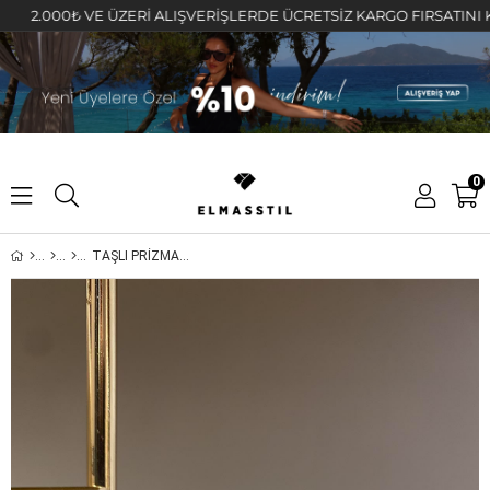
.000₺ VE ÜZERİ ALIŞVERİŞLERDE ÜCRETSİZ KARGO FIRSATINI KAÇIR
0
TAŞLI PRİZMA HALKA KÜPE 1,3cm