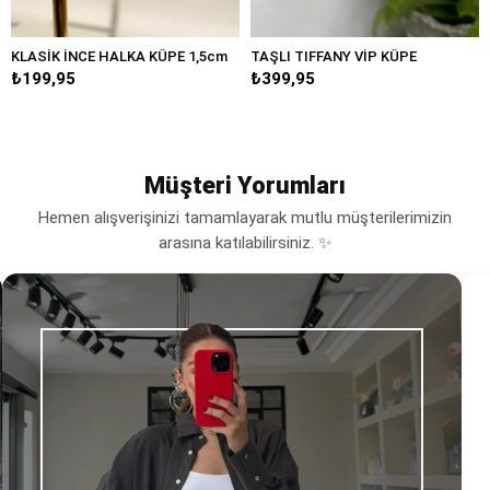
CE HALKA KÜPE 1,5cm
TAŞLI TIFFANY VİP KÜPE
BÜYÜK DAM
₺399,95
₺249,95
Müşteri Yorumları
Hemen alışverişinizi tamamlayarak mutlu müşterilerimizin
arasına katılabilirsiniz. ✨