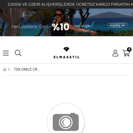
2.000₺ VE ÜZERİ ALIŞVERİŞLERDE ÜCRETSİZ KARGO FIRSATINI KAÇI
0
TEK OMUZ CROP