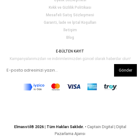
Üyelik Sözleşmesi
Kvkk ve Gizlilik Politikası
Mesafeli Satış Sözleşmesi
Garanti, İade ve İptal Koşulları
İletişim
Blog
E-BÜLTEN KAYIT
Kampanyalarımızdan ve indirimlerimizden güncel olarak haberdar olun!
Gönder
Captain Digital | Dijital
Elmasstil® 2026 | Tüm Hakları Saklıdır.
•
Pazarlama Ajansı