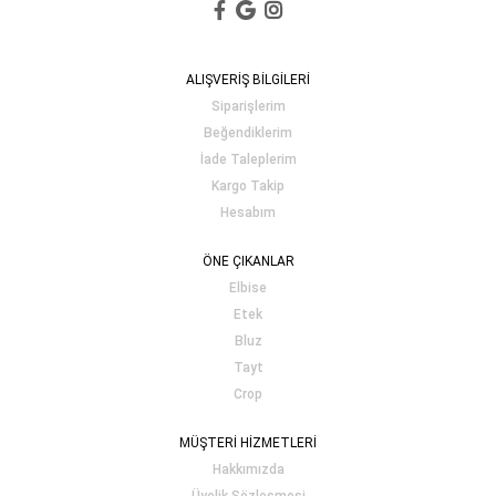
ALIŞVERİŞ BİLGİLERİ
Siparişlerim
Beğendiklerim
İade Taleplerim
Kargo Takip
Hesabım
ÖNE ÇIKANLAR
Elbise
Etek
Bluz
Tayt
Crop
MÜŞTERİ HİZMETLERİ
Hakkımızda