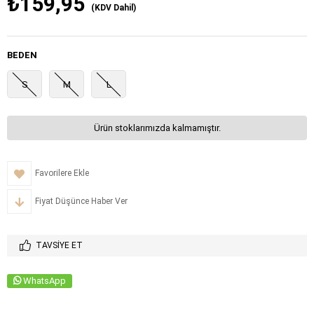
₺159,95
(KDV Dahil)
BEDEN
S
M
L
Ürün stoklarımızda kalmamıştır.
Favorilere Ekle
Fiyat Düşünce Haber Ver
TAVSIYE ET
WhatsApp