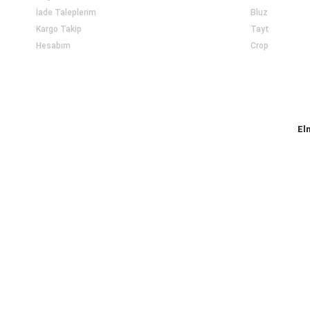
İade Taleplerim
Bluz
Kargo Takip
Tayt
Hesabım
Crop
El