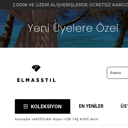
 VE ÜZERİ ALIŞVERİŞLERDE ÜCRETSİZ KARGO FIRSATINI K
KOLEKSİYON
EN YENİLER
ÜS
Anasayfa
>
AKSESUAR
>
Küpe
>
TEK TAŞ KÜPE 4mm