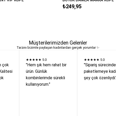
₺249,95
Müşterilerimizden Gelenler
Tarzını bizimle paylaşan kadınlardan gerçek yorumlar ✨
★★★★★
5.0
★★★★★
5.0
n çok
"Hem şık hem rahat bir
"Sipariş sürecind
Kalitesi
ürün. Günlük
paketlemeye kada
ok
kombinlerimde sürekli
şey çok özenliydi.
kullanıyorum."