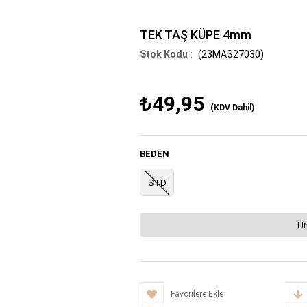
TEK TAŞ KÜPE 4mm
(23MAS27030)
₺49,95
(KDV Dahil)
BEDEN
STD
Ür
Favorilere Ekle