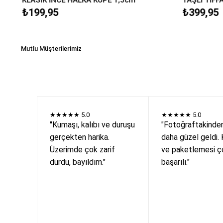
₺199,95
₺399,95
Mutlu Müşterilerimiz
★★★★★
5.0
★★★★★
5.0
"Kumaşı, kalıbı ve duruşu
"Fotoğraftakinde
gerçekten harika.
daha güzel geldi. 
Üzerimde çok zarif
ve paketlemesi ç
durdu, bayıldım."
başarılı."