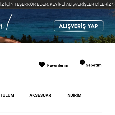
KKÜR EDER, KEYİFLİ ALIŞVERİŞLER DİLERİZ 🤍
2.
0
Sepetim
Favorilerim
| TULUM
AKSESUAR
İNDİRİM