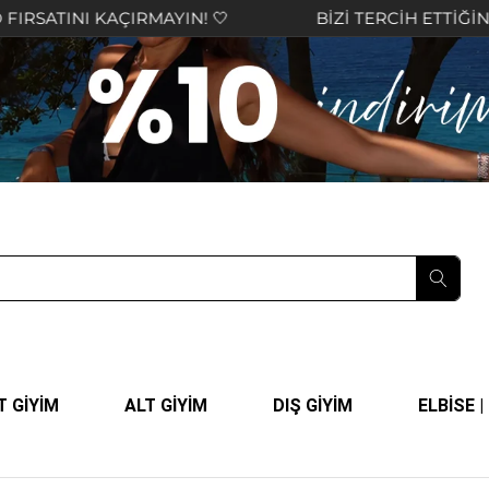
AÇIRMAYIN! 🤍
BİZİ TERCİH ETTİĞİNİZ İÇİN TEŞE
T GİYİM
ALT GİYİM
DIŞ GİYİM
ELBİSE 