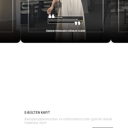
E-BÜLTEN KAYIT
Kampanyalarımızdan ve indirimlerimizden güncel olarak
haberdar olun!