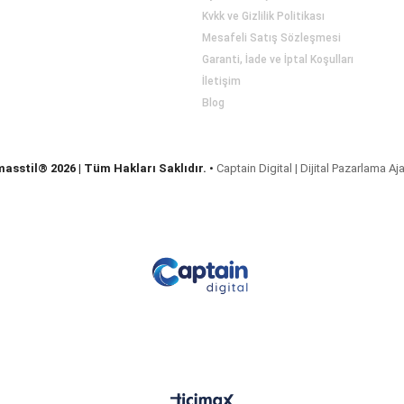
Kvkk ve Gizlilik Politikası
Mesafeli Satış Sözleşmesi
Garanti, İade ve İptal Koşulları
İletişim
Blog
masstil® 2026 | Tüm Hakları Saklıdır.
•
Captain Digital | Dijital Pazarlama Aj