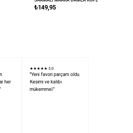
₺149,95
★★★★★
5.0
en
"Yeni favori parçam oldu.
r her
Kesimi ve kalıbı
"
mükemmel."