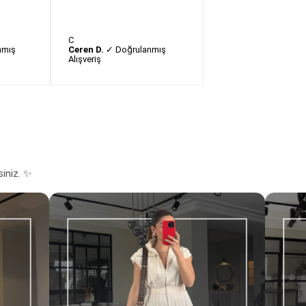
C
nmış
Ceren D.
✓ Doğrulanmış
Alışveriş
siniz. ✨