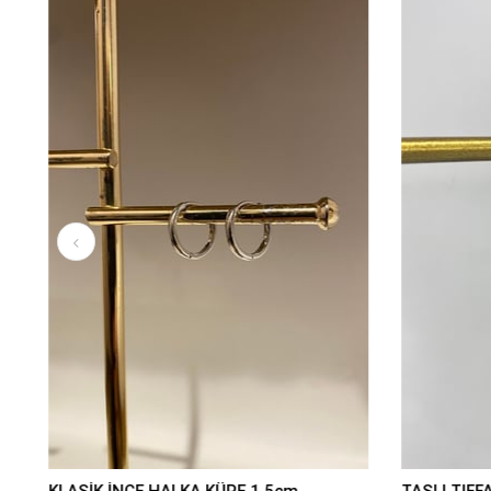
KLASİK İNCE HALKA KÜPE 1,5cm
TAŞLI TIFF