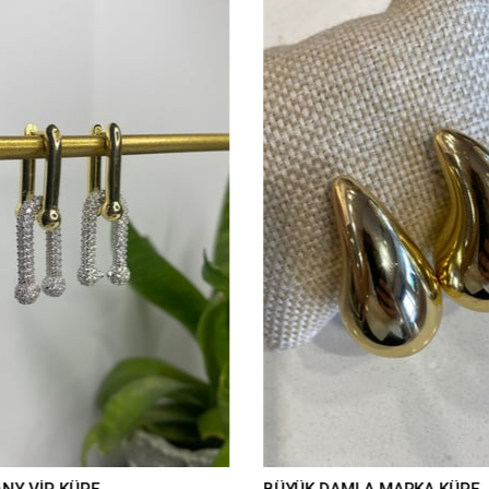
ANY VİP KÜPE
BÜYÜK DAMLA MARKA KÜPE