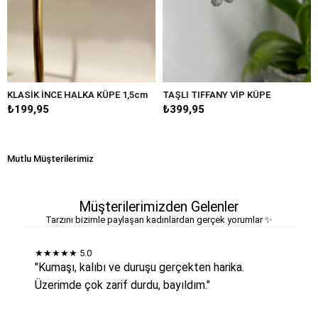
 İNCE HALKA KÜPE 1,5cm
TAŞLI TIFFANY VİP KÜPE
BÜYÜK D
95
₺399,95
₺249,9
Mutlu Müşterilerimiz
Müşterilerimizden Gelenler
Tarzını bizimle paylaşan kadınlardan gerçek yorumlar ✨
★★★★★
5.0
"Kumaşı, kalıbı ve duruşu gerçekten harika.
Üzerimde çok zarif durdu, bayıldım."