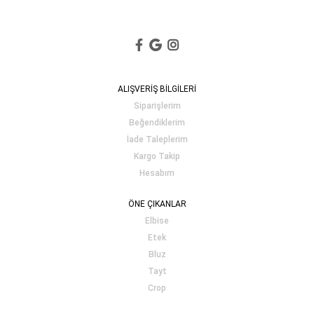
ALIŞVERİŞ BİLGİLERİ
Siparişlerim
Beğendiklerim
İade Taleplerim
Kargo Takip
Hesabım
ÖNE ÇIKANLAR
Elbise
Etek
Bluz
Tayt
Crop