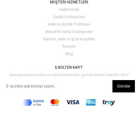
MÜŞTERİ HİZMETLERİ
Hakkımızda
Üyelik Sözleşmesi
Kvkk ve Gizlilik Politikası
Mesafeli Satış Sözleşmesi
Garanti, İade ve İptal Koşulları
İletişim
Blog
E-BÜLTEN KAYIT
Kampanyalarımızdan ve indirimlerimizden güncel olarak haberdar olun!
Gönder