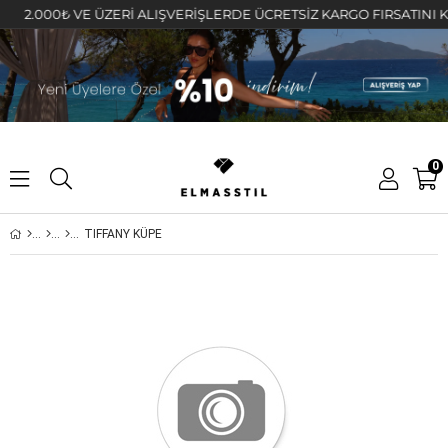
.000₺ VE ÜZERİ ALIŞVERİŞLERDE ÜCRETSİZ KARGO FIRSATINI KAÇIR
0
TIFFANY KÜPE