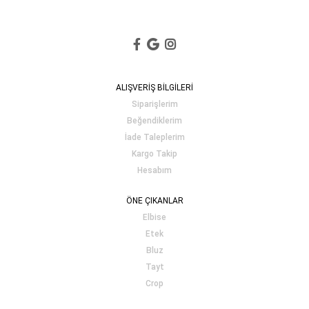
ALIŞVERİŞ BİLGİLERİ
Siparişlerim
Beğendiklerim
İade Taleplerim
Kargo Takip
Hesabım
ÖNE ÇIKANLAR
Elbise
Etek
Bluz
Tayt
Crop