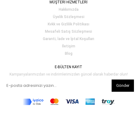
MÜŞTERİ HİZMETLERİ
Hakkımızda
Üyelik Sözleşmesi
Kvkk ve Gizlilik Politikası
Mesafeli Satış Sözleşmesi
Garanti, İade ve İptal Koşulları
İletişim
Blog
E-BÜLTEN KAYIT
Kampanyalarımızdan ve indirimlerimizden güncel olarak haberdar olun!
Gönder