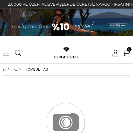
2.000₺ VE ÜZERİ ALIŞVERİŞLERDE ÜCRETSİZ KARGO FIRSATINI KAÇIR
0
TOMBUL TAŞLI VIP KÜPE