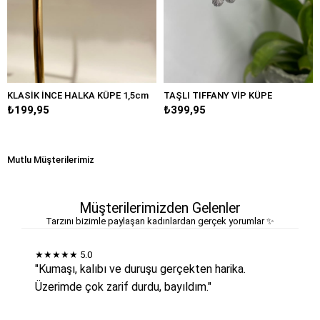
İNCE HALKA KÜPE 1,5cm
TAŞLI TIFFANY VİP KÜPE
BÜYÜK DA
5
₺399,95
₺249,95
Mutlu Müşterilerimiz
Müşterilerimizden Gelenler
Tarzını bizimle paylaşan kadınlardan gerçek yorumlar ✨
★★★★★
5.0
"Kumaşı, kalıbı ve duruşu gerçekten harika.
Üzerimde çok zarif durdu, bayıldım."