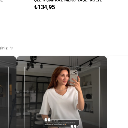
₺134,95
siniz. ✨