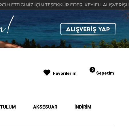
İNİZ İÇİN TEŞEKKÜR EDER, KEYİFLİ ALIŞVERİŞLER DİLERİZ
0
Sepetim
Favorilerim
| TULUM
AKSESUAR
İNDİRİM