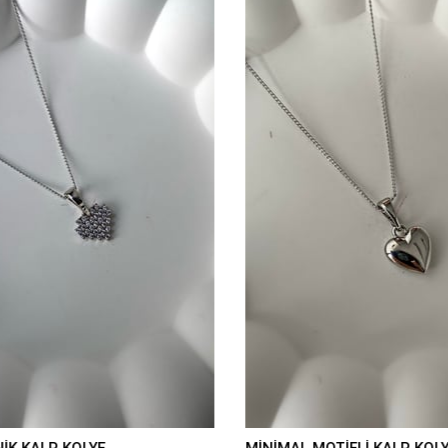
İK KALP KOLYE
MİNİMAL MOTİFLİ KALP KOLY