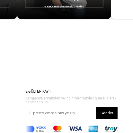
E-BÜLTEN KAYIT
Kampanyalarımızdan ve indirimlerimizden güncel olarak
haberdar olun!
Gönder