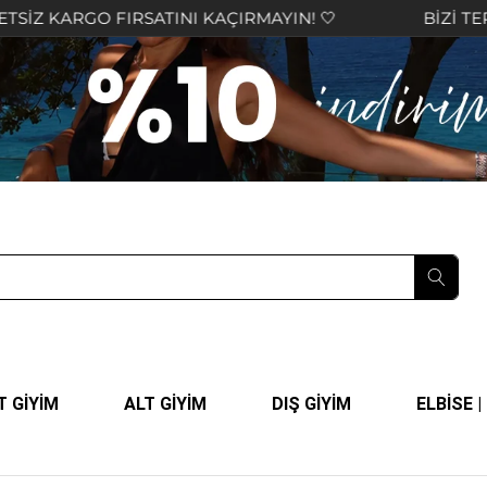
O FIRSATINI KAÇIRMAYIN! 🤍
BİZİ TERCİH ETTİĞ
T GİYİM
ALT GİYİM
DIŞ GİYİM
ELBİSE 