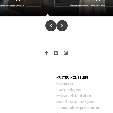
MÜŞTERİ HİZMETLERİ
Hakkımızda
Üyelik Sözleşmesi
Kvkk ve Gizlilik Politikası
Mesafeli Satış Sözleşmesi
Garanti, İade ve İptal Koşulları