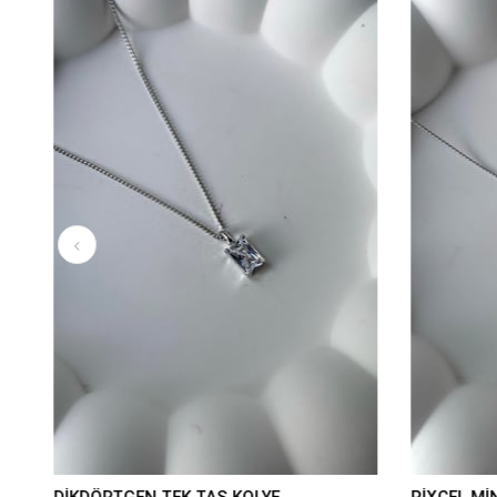
DİKDÖRTGEN TEK TAŞ KOLYE
PİXCEL MİN