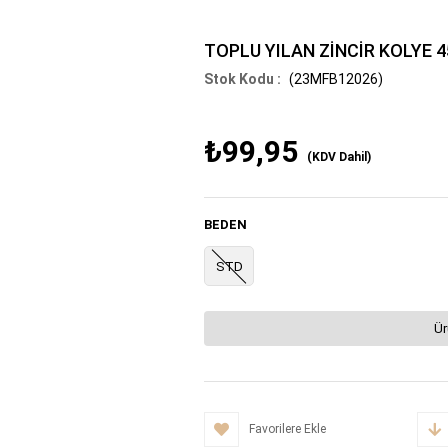
TOPLU YILAN ZİNCİR KOLYE 
(23MFB12026)
₺99,95
(KDV Dahil)
BEDEN
STD
Ür
Favorilere Ekle