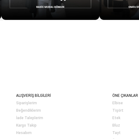
ALIŞVERİŞ BİLGİLERİ
ÖNE ÇIKANLAR
Siparişlerim
Elbise
Beğendiklerim
Tişört
İade Taleplerim
Etek
Kargo Takip
Bluz
Hesabım
Tayt