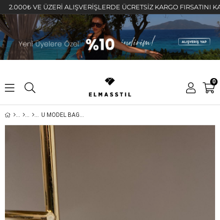
00₺ VE ÜZERİ ALIŞVERİŞLERDE ÜCRETSİZ KARGO FIRSATINI KAÇIRMA
0
U MODEL BAGET TAŞLI HALKA KÜPE