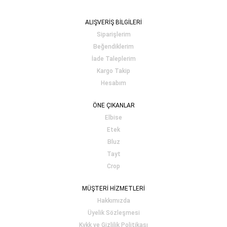
ALIŞVERİŞ BİLGİLERİ
Siparişlerim
Beğendiklerim
İade Taleplerim
Kargo Takip
Hesabım
ÖNE ÇIKANLAR
Elbise
Etek
Bluz
Tayt
Crop
MÜŞTERİ HİZMETLERİ
Hakkımızda
Üyelik Sözleşmesi
Kvkk ve Gizlilik Politikası