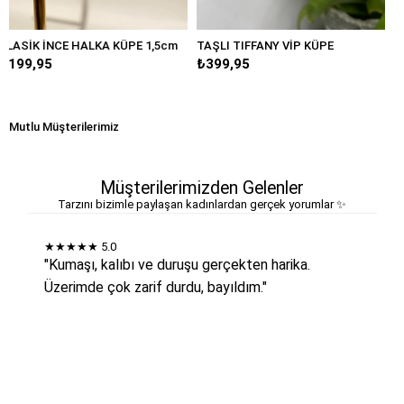
A KÜPE 1,5cm
TAŞLI TIFFANY VİP KÜPE
BÜYÜK DAMLA MARK
₺399,95
₺249,95
Mutlu Müşterilerimiz
Müşterilerimizden Gelenler
Tarzını bizimle paylaşan kadınlardan gerçek yorumlar ✨
★★★★★
5.0
"Kumaşı, kalıbı ve duruşu gerçekten harika.
Üzerimde çok zarif durdu, bayıldım."