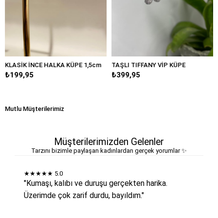
İNCE HALKA KÜPE 1,5cm
TAŞLI TIFFANY VİP KÜPE
BÜYÜK D
95
₺399,95
₺249,95
Mutlu Müşterilerimiz
Müşterilerimizden Gelenler
Tarzını bizimle paylaşan kadınlardan gerçek yorumlar ✨
★★★★★
5.0
"Kumaşı, kalıbı ve duruşu gerçekten harika.
Üzerimde çok zarif durdu, bayıldım."