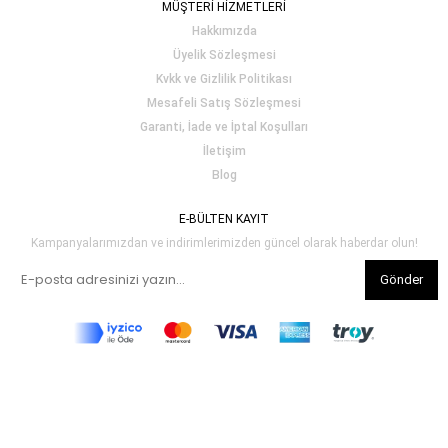
MÜŞTERİ HİZMETLERİ
Hakkımızda
Üyelik Sözleşmesi
Kvkk ve Gizlilik Politikası
Mesafeli Satış Sözleşmesi
Garanti, İade ve İptal Koşulları
İletişim
Blog
E-BÜLTEN KAYIT
Kampanyalarımızdan ve indirimlerimizden güncel olarak haberdar olun!
Gönder