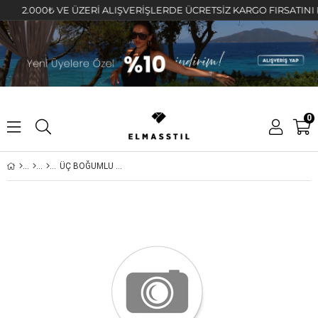
2.000₺ VE ÜZERİ ALIŞVERİŞLERDE ÜCRETSİZ KARGO FIRSATINI KAÇI
0
ÜÇ BOĞUMLU TAŞLI HALKA KÜPE 1,7cm