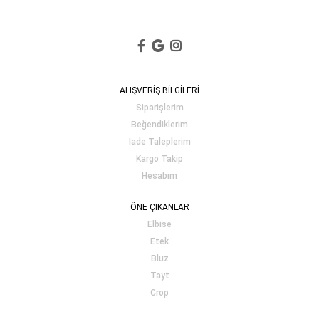
ALIŞVERİŞ BİLGİLERİ
Siparişlerim
Beğendiklerim
İade Taleplerim
Kargo Takip
Hesabım
ÖNE ÇIKANLAR
Elbise
Etek
Bluz
Tayt
Crop